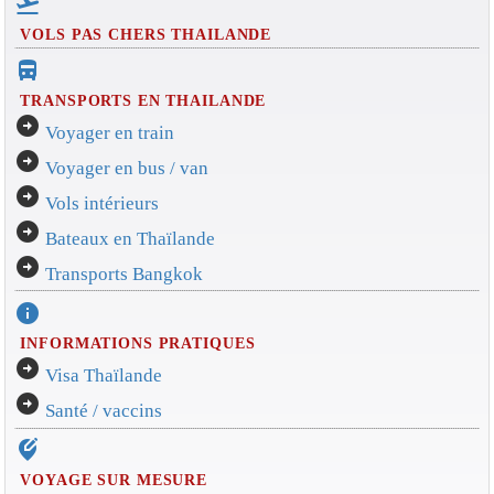
flight_takeoff
VOLS PAS CHERS THAILANDE
directions_bus_filled
TRANSPORTS EN THAILANDE
arrow_circle_right
Voyager en train
arrow_circle_right
Voyager en bus / van
arrow_circle_right
Vols intérieurs
arrow_circle_right
Bateaux en Thaïlande
arrow_circle_right
Transports Bangkok
info
INFORMATIONS PRATIQUES
arrow_circle_right
Visa Thaïlande
arrow_circle_right
Santé / vaccins
edit_location_alt
VOYAGE SUR MESURE