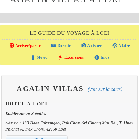
LE GUIDE DU VOYAGE À LOEI
directions_transit
local_hotel
photo_camera
travel_explore
Arriver/partir
Dormir
A visiter
A faire
thermostat
hiking
info
Météo
Excursions
Infos
AGALIN VILLAS
(voir sur la carte)
HOTEL À LOEI
Etablissement 3 étoiles
Adresse : 133 Baan Tubsangao, Pak Chom-Sri Chiang Mai Rd., T. Huay
Phichai A. Pak Chom, 42150 Loei