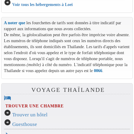
arrow_circle_right
Voir tous les hébergements à Loei
A noter que
les fourchettes de tarifs sont données à titre indicatif par
rapport aux informations que nous avons collectées.
De même, la géolocalisation peut être parfois être imprécise voire absente.
Les numéros de téléphone indiqués sont ceux les numéros directs des
établissements, ils sont domiciliés en Thaïlande. Les tarifs d'appels varient
selon l'endroit d'où vous appelez et le type de forfait téléphonique dont
vous disposez. Lorsqu'il s'agit de numéros de téléphone portable, nous
mentionnons
(mobile)
à côté du numéro. L'indicatif téléphonique pour la
Thaïlande si vous appelez depuis un autre pays est le
0066
.
VOYAGE THAÏLANDE
hotel
TROUVER UNE CHAMBRE
arrow_circle_right
Trouver un hôtel
arrow_circle_right
Guesthouse