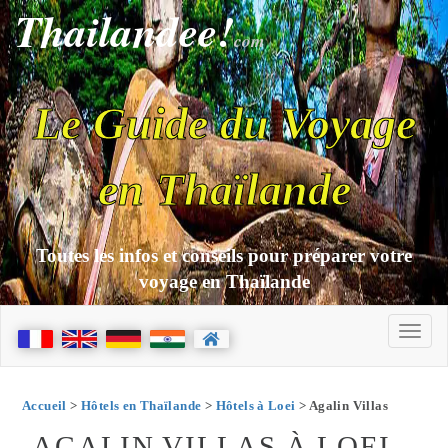
Thailandee!
com
Le Guide du Voyage
en Thaïlande
Toutes les infos et conseils pour préparer votre
voyage en Thaïlande
Accueil
>
Hôtels en Thaïlande
>
Hôtels à Loei
> Agalin Villas
AGALIN VILLAS À LOEI