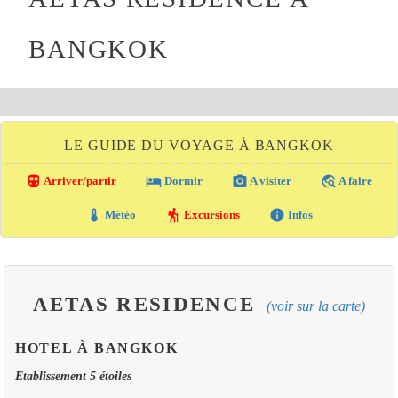
BANGKOK
LE GUIDE DU VOYAGE À BANGKOK
directions_transit
local_hotel
photo_camera
travel_explore
Arriver/partir
Dormir
A visiter
A faire
thermostat
hiking
info
Météo
Excursions
Infos
AETAS RESIDENCE
(voir sur la carte)
HOTEL À BANGKOK
Etablissement 5 étoiles