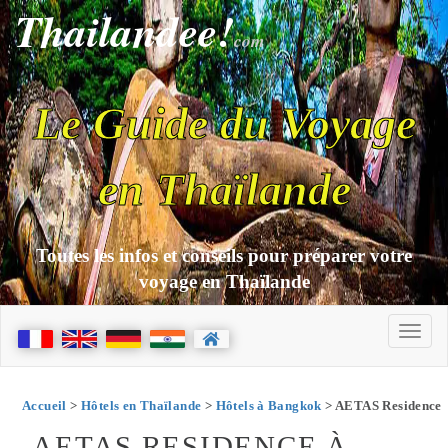
Thailandee!
com
Le Guide du Voyage
en Thaïlande
Toutes les infos et conseils pour préparer votre
voyage en Thaïlande
Accueil
>
Hôtels en Thaïlande
>
Hôtels à Bangkok
> AETAS Residence
AETAS RESIDENCE À