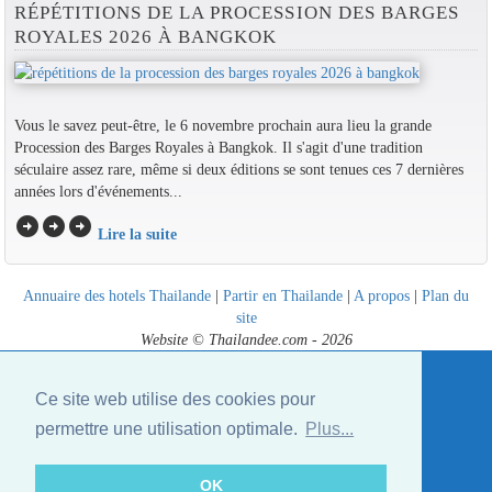
RÉPÉTITIONS DE LA PROCESSION DES BARGES
ROYALES 2026 À BANGKOK
Vous le savez peut-être, le 6 novembre prochain aura lieu la grande
Procession des Barges Royales à Bangkok. Il s'agit d'une tradition
séculaire assez rare, même si deux éditions se sont tenues ces 7 dernières
années lors d'événements...
arrow_circle_right
arrow_circle_right
arrow_circle_right
Lire la suite
Annuaire des hotels Thailande
|
Partir en Thailande
|
A propos
|
Plan du
site
Website © Thailandee.com - 2026
Ce site web utilise des cookies pour
permettre une utilisation optimale.
Plus...
OK