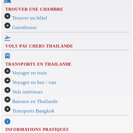
hotel
TROUVER UNE CHAMBRE
arrow_circle_right
Trouver un hôtel
arrow_circle_right
Guesthouse
flight_takeoff
VOLS PAS CHERS THAILANDE
directions_bus_filled
TRANSPORTS EN THAILANDE
arrow_circle_right
Voyager en train
arrow_circle_right
Voyager en bus / van
arrow_circle_right
Vols intérieurs
arrow_circle_right
Bateaux en Thaïlande
arrow_circle_right
Transports Bangkok
info
INFORMATIONS PRATIQUES