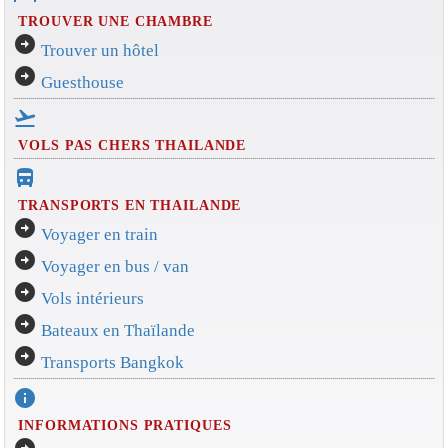
TROUVER UNE CHAMBRE
arrow_circle_right
Trouver un hôtel
arrow_circle_right
Guesthouse
flight_takeoff
VOLS PAS CHERS THAILANDE
directions_bus_filled
TRANSPORTS EN THAILANDE
arrow_circle_right
Voyager en train
arrow_circle_right
Voyager en bus / van
arrow_circle_right
Vols intérieurs
arrow_circle_right
Bateaux en Thaïlande
arrow_circle_right
Transports Bangkok
info
INFORMATIONS PRATIQUES