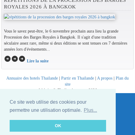
RÉPÉTITIONS DE LA PROCESSION DES BARGES
ROYALES 2026 À BANGKOK
Vous le savez peut-être, le 6 novembre prochain aura lieu la grande
Procession des Barges Royales à Bangkok. Il s'agit d'une tradition
séculaire assez rare, même si deux éditions se sont tenues ces 7 dernières
années lors d'événements...
arrow_circle_right
arrow_circle_right
arrow_circle_right
Lire la suite
Annuaire des hotels Thailande
|
Partir en Thailande
|
A propos
|
Plan du
site
Website © Thailandee.com - 2026
Ce site web utilise des cookies pour
permettre une utilisation optimale.
Plus...
OK