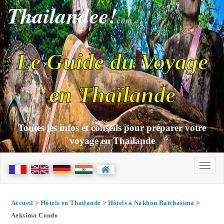
Thailandee!
com
Le Guide du Voyage
en Thaïlande
Toutes les infos et conseils pour préparer votre
voyage en Thaïlande
Accueil
>
Hôtels en Thaïlande
>
Hôtels à Nakhon Ratchasima
>
Aeksima Condo