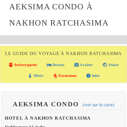
AEKSIMA CONDO À
NAKHON RATCHASIMA
LE GUIDE DU VOYAGE À NAKHON RATCHASIMA
directions_transit
local_hotel
photo_camera
travel_explore
Arriver/partir
Dormir
A visiter
A faire
thermostat
hiking
info
Météo
Excursions
Infos
AEKSIMA CONDO
(voir sur la carte)
HOTEL À NAKHON RATCHASIMA
Etablissement 2.5 étoiles