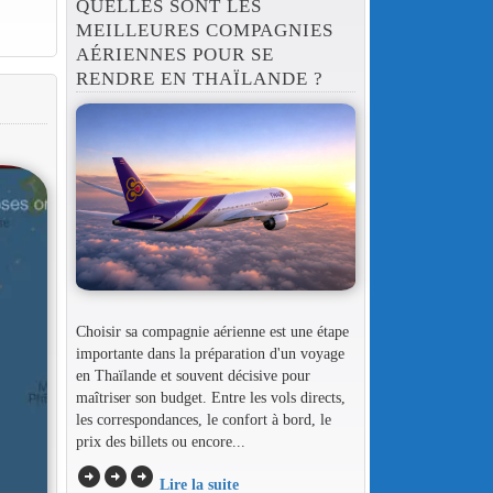
QUELLES SONT LES
MEILLEURES COMPAGNIES
AÉRIENNES POUR SE
RENDRE EN THAÏLANDE ?
Choisir sa compagnie aérienne est une étape
importante dans la préparation d'un voyage
en Thaïlande et souvent décisive pour
maîtriser son budget. Entre les vols directs,
les correspondances, le confort à bord, le
prix des billets ou encore...
arrow_circle_right
arrow_circle_right
arrow_circle_right
Lire la suite