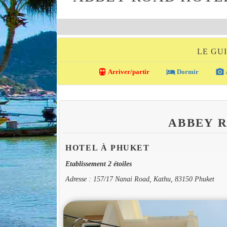
LE GU
directions_transit
local_hotel
photo_camera
Arriver/partir
Dormir
ABBEY 
HOTEL À PHUKET
Etablissement 2 étoiles
Adresse : 157/17 Nanai Road, Kathu, 83150 Phuket