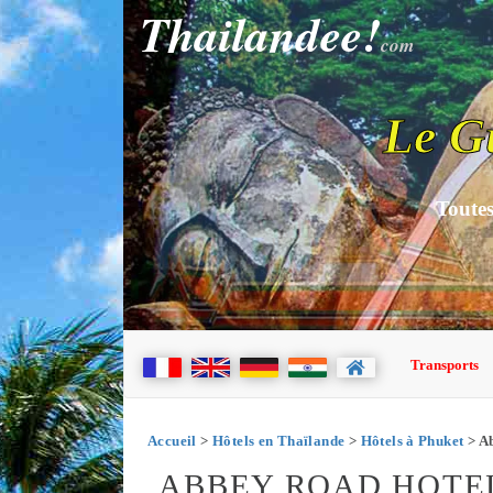
Thailandee!
com
Le G
Toutes
Transports
Accueil
>
Hôtels en Thaïlande
>
Hôtels à Phuket
> A
ABBEY ROAD HOTE