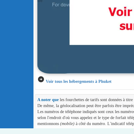
arrow_circle_right
Voir tous les hébergements à Phuket
A noter que
les fourchettes de tarifs sont données à titr
De même, la géolocalisation peut être parfois être impréc
Les numéros de téléphone indiqués sont ceux les numéros d
selon l'endroit d'où vous appelez et le type de forfait té
mentionnons
(mobile)
à côté du numéro. L'indicatif télé