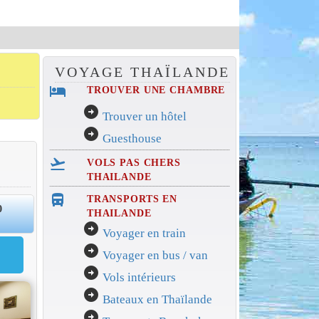
VOYAGE THAÏLANDE
hotel
TROUVER UNE CHAMBRE
arrow_circle_right
Trouver un hôtel
arrow_circle_right
Guesthouse
flight_takeoff
VOLS PAS CHERS
THAILANDE
directions_bus_filled
TRANSPORTS EN
0
THAILANDE
arrow_circle_right
Voyager en train
arrow_circle_right
Voyager en bus / van
arrow_circle_right
Vols intérieurs
arrow_circle_right
Bateaux en Thaïlande
arrow_circle_right