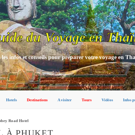
uide du Voyage en Thaï
 les infos et conseils pour préparer votre voyage en Th
Hotels
Destinations
A visiter
Tours
Vidéos
Infos p
bbey Road Hotel
L À PHUKET