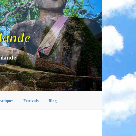
lande
aïlande
ratiques
Festivals
Blog