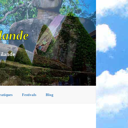
lande
aïlande
ratiques
Festivals
Blog