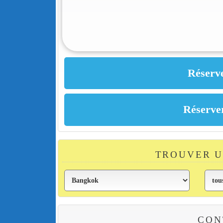
TROUVER 
CON