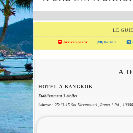
LE GUI
directions_transit
local_hotel
photo_camera
Arriver/partir
Dormir
A 
HOTEL À BANGKOK
Etablissement 3 étoiles
Adresse : 25/13-15 Soi Kasamsunt1, Rama 1 Rd., 1000