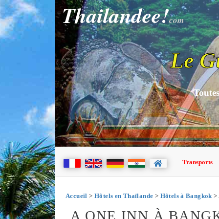
Thailandee!
com
Le G
Toutes
Transports
Accueil
>
Hôtels en Thaïlande
>
Hôtels à Bangkok
> 
A ONE INN À BANG