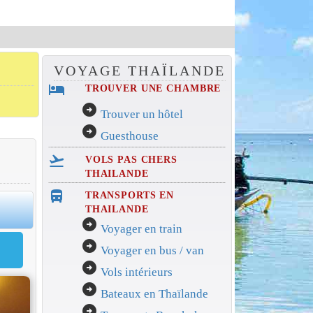
VOYAGE THAÏLANDE
hotel
TROUVER UNE CHAMBRE
arrow_circle_right
Trouver un hôtel
arrow_circle_right
Guesthouse
flight_takeoff
VOLS PAS CHERS
THAILANDE
directions_bus_filled
TRANSPORTS EN
0
THAILANDE
arrow_circle_right
Voyager en train
arrow_circle_right
Voyager en bus / van
arrow_circle_right
Vols intérieurs
arrow_circle_right
Bateaux en Thaïlande
arrow_circle_right