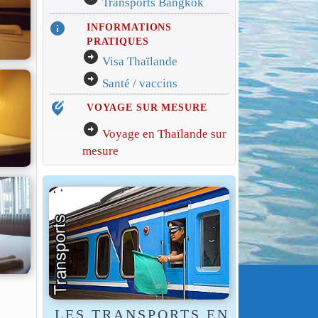
Transports Bangkok
info
INFORMATIONS
PRATIQUES
arrow_circle_right
Visa Thaïlande
arrow_circle_right
Santé / vaccins
edit_location_alt
VOYAGE SUR MESURE
arrow_circle_right
Voyage en Thaïlande sur
mesure
LES TRANSPORTS EN