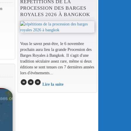
RÉPÉTITIONS DE LA
PROCESSION DES BARGES
en
ROYALES 2026 À BANGKOK
Vous le savez peut-être, le 6 novembre
prochain aura lieu la grande Procession des
Barges Royales à Bangkok. Il s'agit d'une
tradition séculaire assez rare, même si deux
éditions se sont tenues ces 7 dernières années
lors d'événements...
arrow_circle_right
arrow_circle_right
arrow_circle_right
Lire la suite