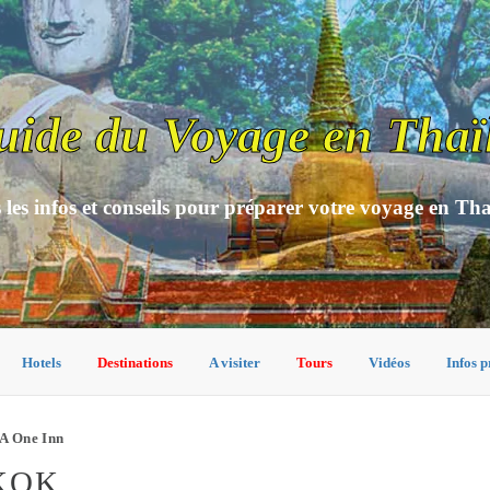
uide du Voyage en Thaï
 les infos et conseils pour préparer votre voyage en Th
Hotels
Destinations
A visiter
Tours
Vidéos
Infos p
A One Inn
KOK