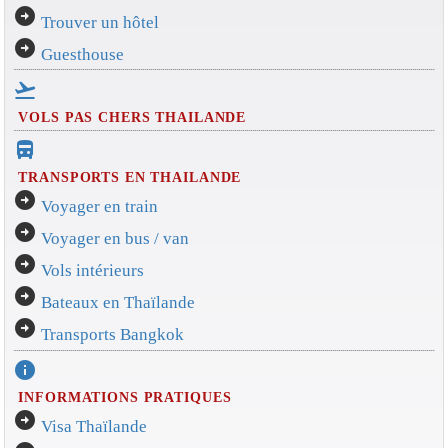
arrow_circle_right
Trouver un hôtel
arrow_circle_right
Guesthouse
flight_takeoff
VOLS PAS CHERS THAILANDE
directions_bus_filled
TRANSPORTS EN THAILANDE
arrow_circle_right
Voyager en train
arrow_circle_right
Voyager en bus / van
arrow_circle_right
Vols intérieurs
arrow_circle_right
Bateaux en Thaïlande
arrow_circle_right
Transports Bangkok
info
INFORMATIONS PRATIQUES
arrow_circle_right
Visa Thaïlande