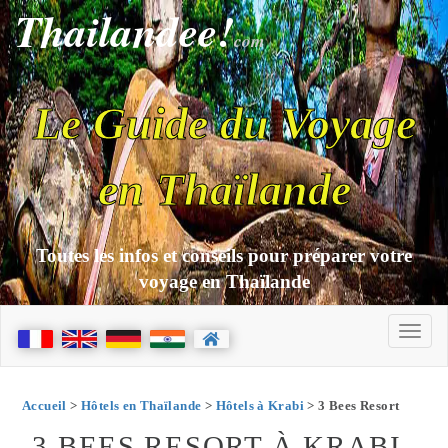
Thailandee!
com
Le Guide du Voyage
en Thaïlande
Toutes les infos et conseils pour préparer votre
voyage en Thaïlande
Accueil
>
Hôtels en Thaïlande
>
Hôtels à Krabi
> 3 Bees Resort
3 BEES RESORT À KRABI