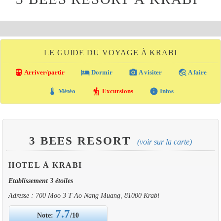
LE GUIDE DU VOYAGE À KRABI
directions_transit
local_hotel
photo_camera
travel_explore
Arriver/partir
Dormir
A visiter
A faire
thermostat
hiking
info
Météo
Excursions
Infos
3 BEES RESORT
(voir sur la carte)
HOTEL À KRABI
Etablissement 3 étoiles
Adresse : 700 Moo 3 T Ao Nang Muang, 81000 Krabi
7.7
Note:
/10