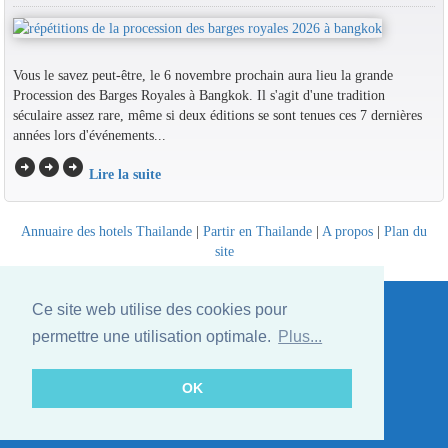
Vous le savez peut-être, le 6 novembre prochain aura lieu la grande
Procession des Barges Royales à Bangkok. Il s'agit d'une tradition
séculaire assez rare, même si deux éditions se sont tenues ces 7 dernières
années lors d'événements...
arrow_circle_right
arrow_circle_right
arrow_circle_right
Lire la suite
Annuaire des hotels Thailande
|
Partir en Thailande
|
A propos
|
Plan du
site
Website © Thailandee.com - 2026
Ce site web utilise des cookies pour
permettre une utilisation optimale.
Plus...
OK