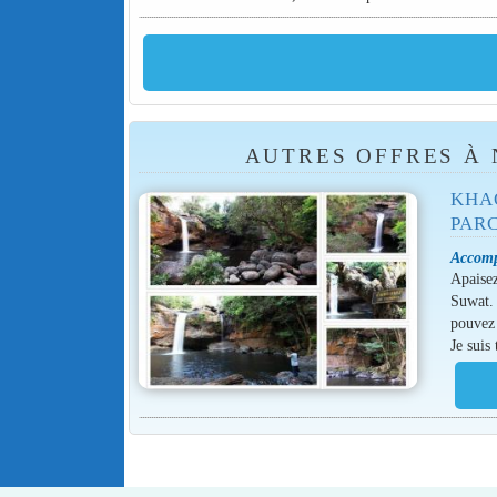
AUTRES OFFRES À 
KHA
PAR
Accomp
Apaisez
Suwat. 
pouvez 
Je suis 