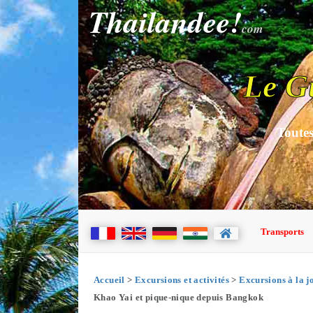
Thailandee!
com
Le G
Toutes
Transports
Accueil
>
Excursions et activités
>
Excursions à la j
Khao Yai et pique-nique depuis Bangkok