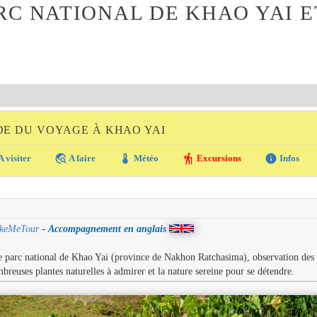
C NATIONAL DE KHAO YAI E
DE DU VOYAGE À KHAO YAI
travel_explore
thermostat
hiking
info
A visiter
A faire
Météo
Excursions
Infos
keMeTour
-
Accompagnement en anglais
e parc national de Khao Yai (province de Nakhon Ratchasima), observation des
breuses plantes naturelles à admirer et la nature sereine pour se détendre.