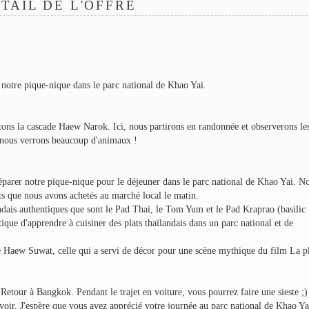
TAIL DE L'OFFRE
r notre pique-nique dans le parc national de Khao Yai.
itons la cascade Haew Narok. Ici, nous partirons en randonnée et observerons le
 nous verrons beaucoup d'animaux !
éparer notre pique-nique pour le déjeuner dans le parc national de Khao Yai. N
ents que nous avons achetés au marché local le matin.
landais authentiques que sont le Pad Thai, le Tom Yum et le Pad Kraprao (basilic
tique d'apprendre à cuisiner des plats thaïlandais dans un parc national et de
e Haew Suwat, celle qui a servi de décor pour une scène mythique du film La p
Retour à Bangkok. Pendant le trajet en voiture, vous pourrez faire une sieste ;
revoir. J'espère que vous avez apprécié votre journée au parc national de Khao Ya