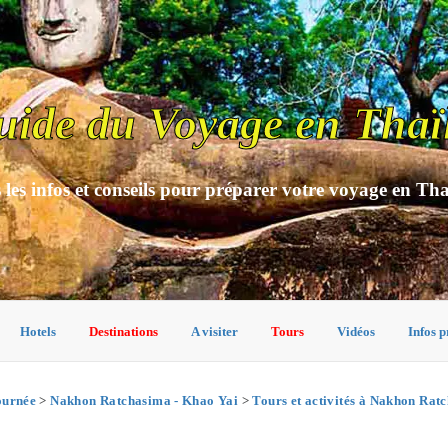
uide du Voyage en Thaï
 les infos et conseils pour préparer votre voyage en Th
Hotels
Destinations
A visiter
Tours
Vidéos
Infos p
ournée
>
Nakhon Ratchasima - Khao Yai
>
Tours et activités à Nakhon Rat