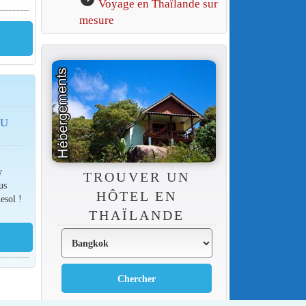
Voyage en Thaïlande sur
mesure
DU
w
TROUVER UN
us
HÔTEL EN
esol !
THAÏLANDE