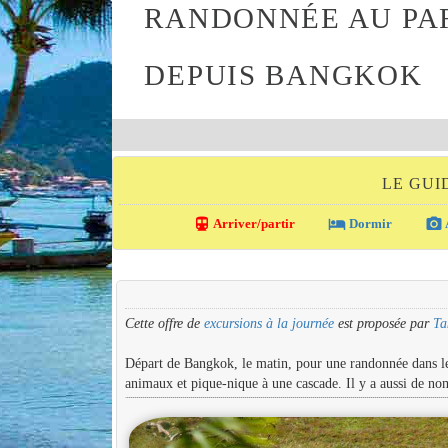
RANDONNÉE AU PAR
DEPUIS BANGKOK
LE GUI
directions_transit
local_hotel
photo_camera
Arriver/partir
Dormir
Cette offre de
excursions à la journée
est proposée par
Ta
Départ de Bangkok, le matin, pour une randonnée dans l
animaux et pique-nique à une cascade. Il y a aussi de nom