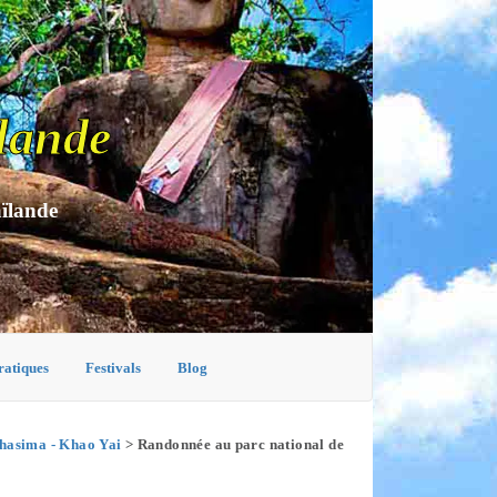
lande
aïlande
ratiques
Festivals
Blog
chasima - Khao Yai
> Randonnée au parc national de