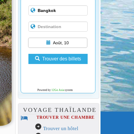
Août, 10
Trouver des billets
Powered by
12Go Asia
system
VOYAGE THAÏLANDE
hotel
TROUVER UNE CHAMBRE
arrow_circle_right
Trouver un hôtel