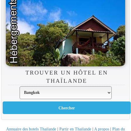
TROUVER UN HÔTEL EN
THAÏLANDE
Annuaire des hotels Thailande
|
Partir en Thailande
|
A propos
|
Plan du