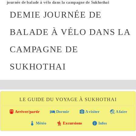
journée de balade à vélo dans la campagne de Sukhothai
DEMIE JOURNÉE DE
BALADE À VÉLO DANS LA
CAMPAGNE DE
SUKHOTHAI
LE GUIDE DU VOYAGE À SUKHOTHAI
directions_transit
local_hotel
photo_camera
travel_explore
Arriver/partir
Dormir
A visiter
A faire
thermostat
hiking
info
Météo
Excursions
Infos