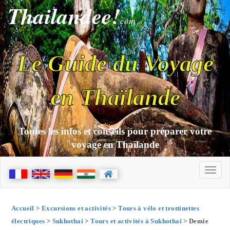
Thailandee!
com
Le Guide du Voyage
en Thaïlande
Toutes les infos et conseils pour préparer votre
voyage en Thaïlande
Accueil
>
Excursions et activités
>
Tours à vélo et trottinettes
électriques
>
Sukhothai
>
Tours et activités à Sukhothai
> Demie