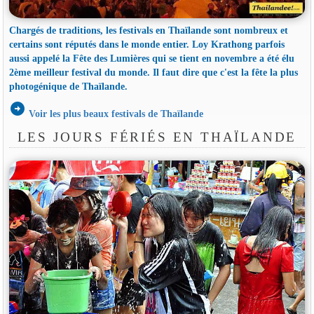
Chargés de traditions, les festivals en Thaïlande sont nombreux et
certains sont réputés dans le monde entier. Loy Krathong parfois
aussi appelé la Fête des Lumières qui se tient en novembre a été élu
2ème meilleur festival du monde. Il faut dire que c'est la fête la plus
photogénique de Thaïlande.
arrow_circle_right
Voir les plus beaux festivals de Thaïlande
LES JOURS FÉRIÉS EN THAÏLANDE