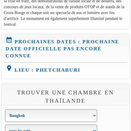
la ville en tram, des démonstrations de cuisine locale et de desserts, des
concours de jeux locaux, de la vente de produits OTOP et de stands de la
Croix-Rouge et chaque soir un spectacle de son et lumière avec feu
d'artifice. Le monument est également superbement illuminé pendant le
festival.
calendar_month
PROCHAINES DATES : PROCHAINE
DATE OFFICIELLE PAS ENCORE
CONNUE
location_on
LIEU : PHETCHABURI
TROUVER UNE CHAMBRE EN
THAÏLANDE