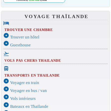
Powered by
12Go Asia
system
VOYAGE THAÏLANDE
hotel
TROUVER UNE CHAMBRE
arrow_circle_right
Trouver un hôtel
arrow_circle_right
Guesthouse
flight_takeoff
VOLS PAS CHERS THAILANDE
directions_bus_filled
TRANSPORTS EN THAILANDE
arrow_circle_right
Voyager en train
arrow_circle_right
Voyager en bus / van
arrow_circle_right
Vols intérieurs
arrow_circle_right
Bateaux en Thaïlande