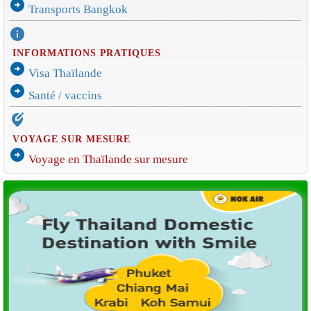
arrow_circle_right
Transports Bangkok
info
INFORMATIONS PRATIQUES
arrow_circle_right
Visa Thaïlande
arrow_circle_right
Santé / vaccins
edit_location_alt
VOYAGE SUR MESURE
arrow_circle_right
Voyage en Thaïlande sur mesure