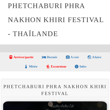
PHETCHABURI PHRA
NAKHON KHIRI FESTIVAL
- THAÏLANDE
directions_transit
local_hotel
photo_camera
travel_explore
Arriver/partir
Dormir
A voir
A faire
thermostat
hiking
info
Météo
Excursions
Infos
PHETCHABURI PHRA NAKHON KHIRI
FESTIVAL