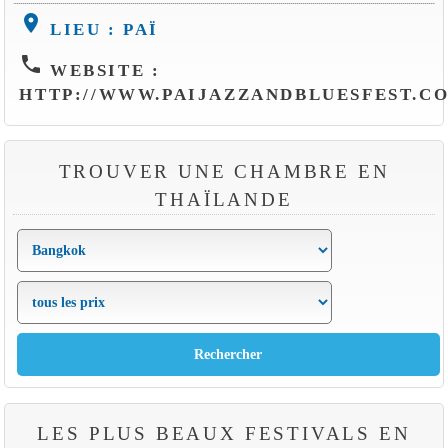
location_on
LIEU : PAÏ
phone
WEBSITE :
HTTP://WWW.PAIJAZZANDBLUESFEST.C
TROUVER UNE CHAMBRE EN
THAÏLANDE
LES PLUS BEAUX FESTIVALS EN