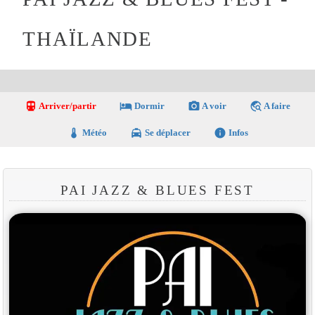
THAÏLANDE
directions_transit
local_hotel
photo_camera
travel_explore
Arriver/partir
Dormir
A voir
A faire
thermostat
local_taxi
info
Météo
Se déplacer
Infos
PAI JAZZ & BLUES FEST