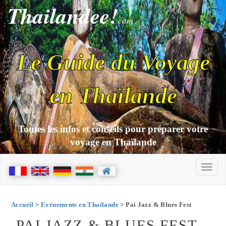
Thailandee!
com
Le Guide du Voyage
en Thaïlande
Toutes les infos et conseils pour préparer votre
voyage en Thaïlande
Accueil
>
Evénements en Thaïlande
> Pai Jazz & Blues Fest
PAI JAZZ & BLUES FEST -