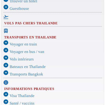
Trouver un hôtel
arrow_circle_right
Guesthouse
flight_takeoff
VOLS PAS CHERS THAILANDE
directions_bus_filled
TRANSPORTS EN THAILANDE
arrow_circle_right
Voyager en train
arrow_circle_right
Voyager en bus / van
arrow_circle_right
Vols intérieurs
arrow_circle_right
Bateaux en Thaïlande
arrow_circle_right
Transports Bangkok
info
INFORMATIONS PRATIQUES
arrow_circle_right
Visa Thaïlande
arrow_circle_right
Santé / vaccins