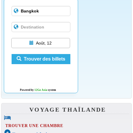
Août, 12
Trouver des billets
Powered by
12Go Asia
system
VOYAGE THAÏLANDE
hotel
TROUVER UNE CHAMBRE
arrow_circle_right