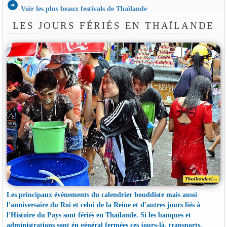
arrow_circle_right
Voir les plus beaux festivals de Thaïlande
LES JOURS FÉRIÉS EN THAÏLANDE
Les principaux événements du calendrier bouddiste mais aussi
l'anniversaire du Roi et celui de la Reine et d'autres jours liés à
l'Histoire du Pays sont fériés en Thaïlande. Si les banques et
administrations sont én général fermées ces jours-là, transports,