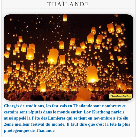
THAÏLANDE
Chargés de traditions, les festivals en Thaïlande sont nombreux et
certains sont réputés dans le monde entier. Loy Krathong parfois
aussi appelé la Fête des Lumières qui se tient en novembre a été élu
2ème meilleur festival du monde. Il faut dire que c'est la fête la plus
photogénique de Thaïlande.