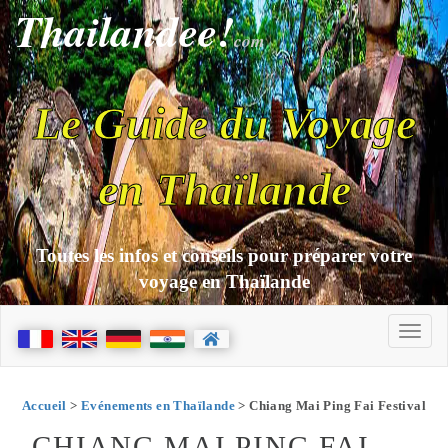
Thailandee!
com
Le Guide du Voyage
en Thaïlande
Toutes les infos et conseils pour préparer votre
voyage en Thaïlande
Accueil
>
Evénements en Thaïlande
> Chiang Mai Ping Fai Festival
CHIANG MAI PING FAI