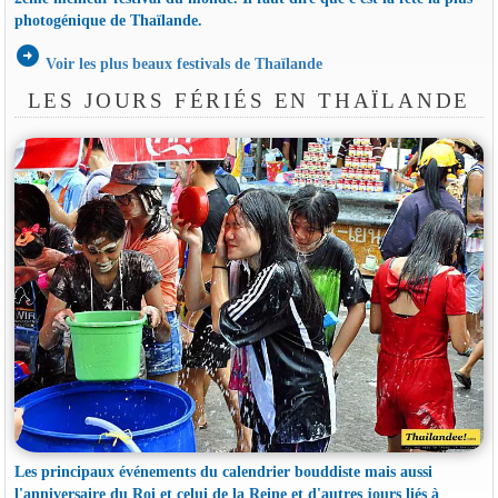
photogénique de Thaïlande.
arrow_circle_right
Voir les plus beaux festivals de Thaïlande
LES JOURS FÉRIÉS EN THAÏLANDE
Les principaux événements du calendrier bouddiste mais aussi
l'anniversaire du Roi et celui de la Reine et d'autres jours liés à