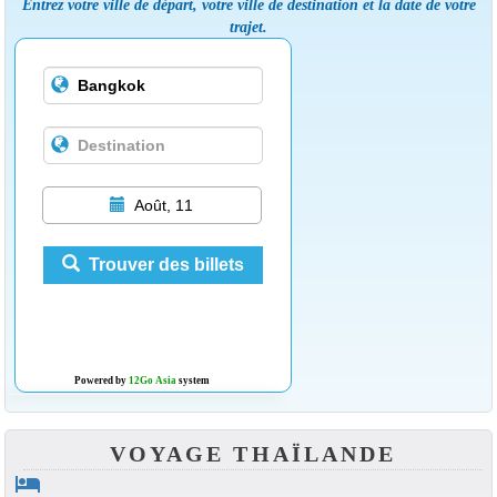
Entrez votre ville de départ, votre ville de destination et la date de votre
trajet.
Août, 11
Trouver des billets
Powered by
12Go Asia
system
VOYAGE THAÏLANDE
hotel