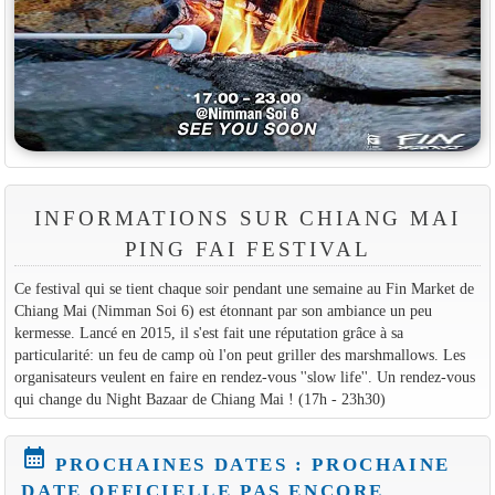
INFORMATIONS SUR CHIANG MAI
PING FAI FESTIVAL
Ce festival qui se tient chaque soir pendant une semaine au Fin Market de
Chiang Mai (Nimman Soi 6) est étonnant par son ambiance un peu
kermesse. Lancé en 2015, il s'est fait une réputation grâce à sa
particularité: un feu de camp où l'on peut griller des marshmallows. Les
organisateurs veulent en faire en rendez-vous ''slow life''. Un rendez-vous
qui change du Night Bazaar de Chiang Mai ! (17h - 23h30)
calendar_month
PROCHAINES DATES : PROCHAINE
DATE OFFICIELLE PAS ENCORE