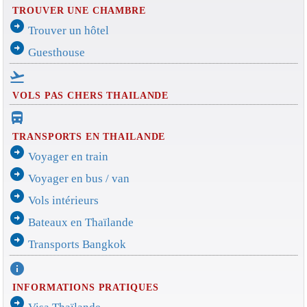
TROUVER UNE CHAMBRE
arrow_circle_right
Trouver un hôtel
arrow_circle_right
Guesthouse
flight_takeoff
VOLS PAS CHERS THAILANDE
directions_bus_filled
TRANSPORTS EN THAILANDE
arrow_circle_right
Voyager en train
arrow_circle_right
Voyager en bus / van
arrow_circle_right
Vols intérieurs
arrow_circle_right
Bateaux en Thaïlande
arrow_circle_right
Transports Bangkok
info
INFORMATIONS PRATIQUES
arrow_circle_right