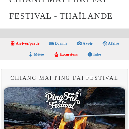
FESTIVAL - THAÏLANDE
directions_transit
local_hotel
photo_camera
travel_explore
Arriver/partir
Dormir
A voir
A faire
thermostat
hiking
info
Météo
Excursions
Infos
CHIANG MAI PING FAI FESTIVAL