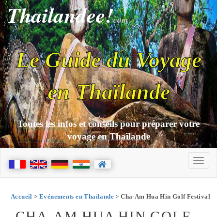
Thailandee!
com
Le Guide du Voyage
en Thaïlande
Toutes les infos et conseils pour préparer votre
voyage en Thaïlande
Accueil
>
Evénements en Thaïlande
> Cha-Am Hua Hin Golf Festival
CHA-AM HUA HIN GOLF