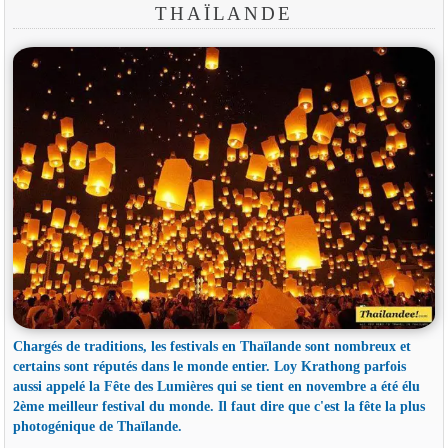
THAÏLANDE
Chargés de traditions, les festivals en Thaïlande sont nombreux et
certains sont réputés dans le monde entier. Loy Krathong parfois
aussi appelé la Fête des Lumières qui se tient en novembre a été élu
2ème meilleur festival du monde. Il faut dire que c'est la fête la plus
photogénique de Thaïlande.