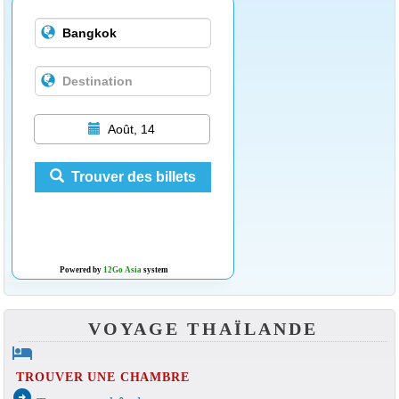
Août, 14
Trouver des billets
Powered by
12Go Asia
system
VOYAGE THAÏLANDE
hotel
TROUVER UNE CHAMBRE
arrow_circle_right