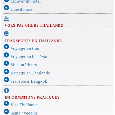
Trouver un hôtel
arrow_circle_right
Guesthouse
flight_takeoff
VOLS PAS CHERS THAILANDE
directions_bus_filled
TRANSPORTS EN THAILANDE
arrow_circle_right
Voyager en train
arrow_circle_right
Voyager en bus / van
arrow_circle_right
Vols intérieurs
arrow_circle_right
Bateaux en Thaïlande
arrow_circle_right
Transports Bangkok
info
INFORMATIONS PRATIQUES
arrow_circle_right
Visa Thaïlande
arrow_circle_right
Santé / vaccins