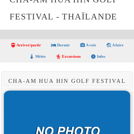
FESTIVAL - THAÏLANDE
directions_transit
local_hotel
photo_camera
travel_explore
Arriver/partir
Dormir
A voir
A faire
thermostat
hiking
info
Météo
Excursions
Infos
CHA-AM HUA HIN GOLF FESTIVAL