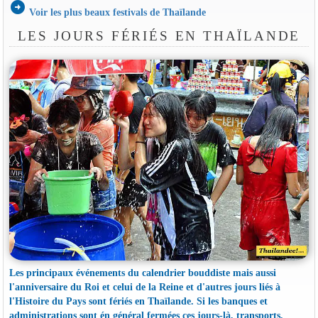
arrow_circle_right
Voir les plus beaux festivals de Thaïlande
LES JOURS FÉRIÉS EN THAÏLANDE
Les principaux événements du calendrier bouddiste mais aussi
l'anniversaire du Roi et celui de la Reine et d'autres jours liés à
l'Histoire du Pays sont fériés en Thaïlande. Si les banques et
administrations sont én général fermées ces jours-là, transports,