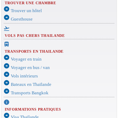
TROUVER UNE CHAMBRE
arrow_circle_right
Trouver un hôtel
arrow_circle_right
Guesthouse
flight_takeoff
VOLS PAS CHERS THAILANDE
directions_bus_filled
TRANSPORTS EN THAILANDE
arrow_circle_right
Voyager en train
arrow_circle_right
Voyager en bus / van
arrow_circle_right
Vols intérieurs
arrow_circle_right
Bateaux en Thaïlande
arrow_circle_right
Transports Bangkok
info
INFORMATIONS PRATIQUES
arrow_circle_right
Visa Thaïlande