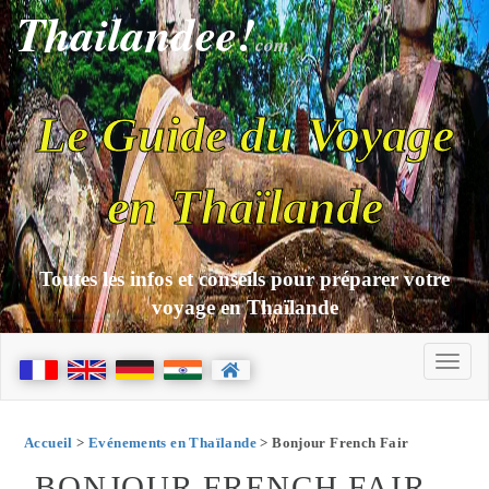
Thailandee!
com
Le Guide du Voyage
en Thaïlande
Toutes les infos et conseils pour préparer votre
voyage en Thaïlande
Accueil
>
Evénements en Thaïlande
> Bonjour French Fair
BONJOUR FRENCH FAIR -