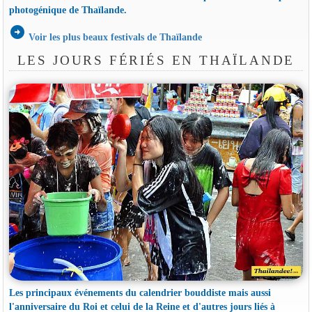
photogénique de Thaïlande.
arrow_circle_right
Voir les plus beaux festivals de Thaïlande
LES JOURS FÉRIÉS EN THAÏLANDE
Les principaux événements du calendrier bouddiste mais aussi
l'anniversaire du Roi et celui de la Reine et d'autres jours liés à