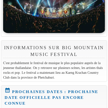
INFORMATIONS SUR BIG MOUNTAIN
MUSIC FESTIVAL
C'est probablement le festival de musique le plus populaire auprès de la
jeunesse thaïlandaise. On y retrouve sur plusieurs scènes, les artistes thaïs
rocks et pop. Le festival a maintenant lieu au Kaeng Krachan Country
Club dans la province de Phetchaburi.
calendar_month
PROCHAINES DATES : PROCHAINE
DATE OFFICIELLE PAS ENCORE
CONNUE