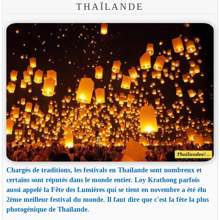
THAÏLANDE
Chargés de traditions, les festivals en Thaïlande sont nombreux et
certains sont réputés dans le monde entier. Loy Krathong parfois
aussi appelé la Fête des Lumières qui se tient en novembre a été élu
2ème meilleur festival du monde. Il faut dire que c'est la fête la plus
photogénique de Thaïlande.