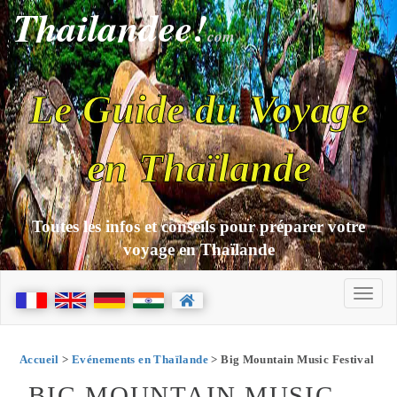
Thailandee!
com
Le Guide du Voyage
en Thaïlande
Toutes les infos et conseils pour préparer votre
voyage en Thaïlande
Accueil
>
Evénements en Thaïlande
> Big Mountain Music Festival
BIG MOUNTAIN MUSIC