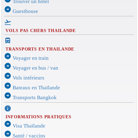
Trouver un hôtel
arrow_circle_right
Guesthouse
flight_takeoff
VOLS PAS CHERS THAILANDE
directions_bus_filled
TRANSPORTS EN THAILANDE
arrow_circle_right
Voyager en train
arrow_circle_right
Voyager en bus / van
arrow_circle_right
Vols intérieurs
arrow_circle_right
Bateaux en Thaïlande
arrow_circle_right
Transports Bangkok
info
INFORMATIONS PRATIQUES
arrow_circle_right
Visa Thaïlande
arrow_circle_right
Santé / vaccins