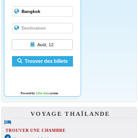
Août, 12
Trouver des billets
Powered by
12Go Asia
system
VOYAGE THAÏLANDE
hotel
TROUVER UNE CHAMBRE
arrow_circle_right