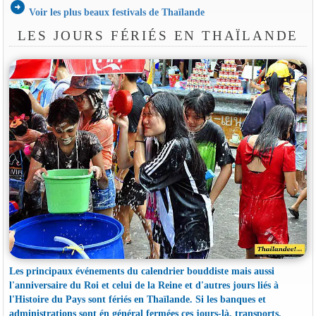
arrow_circle_right
Voir les plus beaux festivals de Thaïlande
LES JOURS FÉRIÉS EN THAÏLANDE
Les principaux événements du calendrier bouddiste mais aussi
l'anniversaire du Roi et celui de la Reine et d'autres jours liés à
l'Histoire du Pays sont fériés en Thaïlande. Si les banques et
administrations sont én général fermées ces jours-là, transports,