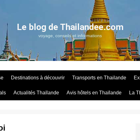
Le blog de Thailandee.com
voyage, conseils et informations
se
Destinations à découvrir
Transports en Thailande
Ex
als
Actualités Thaïlande
Avis hôtels en Thaïlande
La T
oi