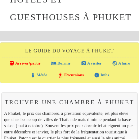
GUESTHOUSES À PHUKET
LE GUIDE DU VOYAGE À PHUKET
directions_transit
local_hotel
photo_camera
travel_explore
Arriver/partir
Dormir
A visiter
A faire
thermostat
hiking
info
Météo
Excursions
Infos
TROUVER UNE CHAMBRE À PHUKET
A Phuket, le prix des chambres, à prestation équivalente, est plus élevé
que dans beaucoup de villes de Thaïlande mais diminue pendant la basse
saison (mai à octobre). Souvent les prix pour dormir ici atteignent un pic
entre décembre et janvier, le plus fort de la fréquentation touristique à
Phuket. Patong est le quartier le plus fréquenté et aussi le plus animé