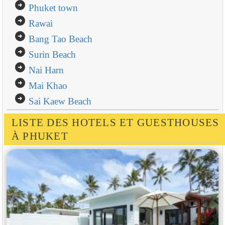
arrow_circle_right
Phuket town
arrow_circle_right
Rawai
arrow_circle_right
Bang Tao Beach
arrow_circle_right
Surin Beach
arrow_circle_right
Nai Harn
arrow_circle_right
Mai Khao
arrow_circle_right
Sai Kaew Beach
LISTE DES HOTELS ET GUESTHOUSES
À PHUKET