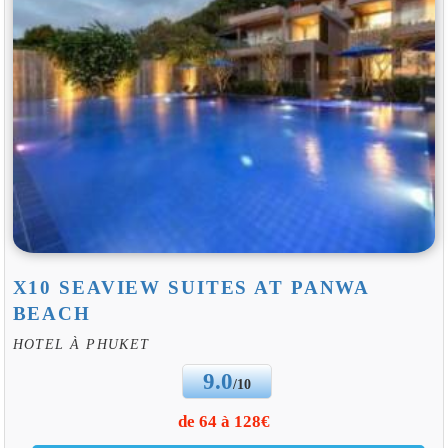
X10 SEAVIEW SUITES AT PANWA
BEACH
HOTEL À PHUKET
9.0
/10
de 64 à 128€