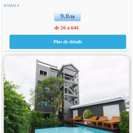
KAMALA
9.0
/10
de 26 à 64€