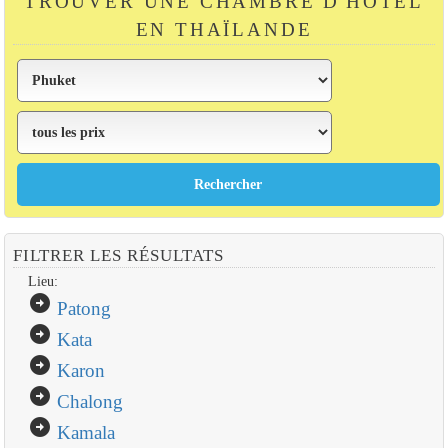
TROUVER UNE CHAMBRE D'HÔTEL
EN THAÏLANDE
FILTRER LES RÉSULTATS
Lieu:
arrow_circle_right
Patong
arrow_circle_right
Kata
arrow_circle_right
Karon
arrow_circle_right
Chalong
arrow_circle_right
Kamala