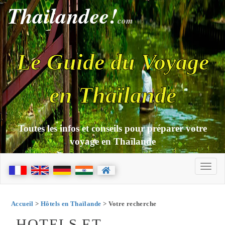
Thailandee!
com
Le Guide du Voyage
en Thaïlande
Toutes les infos et conseils pour préparer votre
voyage en Thaïlande
Accueil
>
Hôtels en Thaïlande
> Votre recherche
HOTELS ET