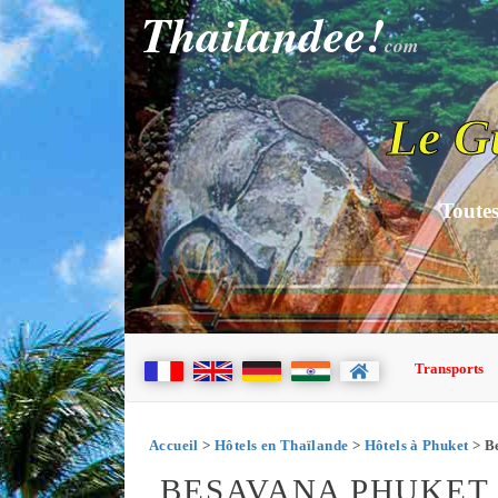
Thailandee!
com
Le G
Toutes
Transports
Accueil
>
Hôtels en Thaïlande
>
Hôtels à Phuket
> B
BESAVANA PHUKET