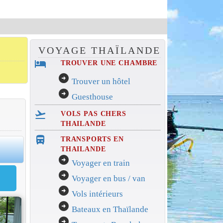
VOYAGE THAÏLANDE
hotel
TROUVER UNE CHAMBRE
arrow_circle_right
Trouver un hôtel
arrow_circle_right
Guesthouse
flight_takeoff
VOLS PAS CHERS
THAILANDE
directions_bus_filled
TRANSPORTS EN
0
THAILANDE
arrow_circle_right
Voyager en train
arrow_circle_right
Voyager en bus / van
arrow_circle_right
Vols intérieurs
arrow_circle_right
Bateaux en Thaïlande
arrow_circle_right