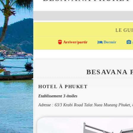
LE GU
directions_transit
local_hotel
photo_camera
Arriver/partir
Dormir
BESAVANA 
HOTEL À PHUKET
Etablissement 3 étoiles
Adresse : 63/3 Krabi Road Talat Nuea Mueang Phuket,