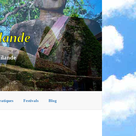
lande
aïlande
ratiques
Festivals
Blog