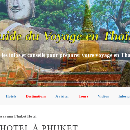
uide du Voyage en Thaï
 les infos et conseils pour préparer votre voyage en Th
Hotels
Destinations
A visiter
Tours
Vidéos
Infos p
esavana Phuket Hotel
 HOTEL À PHUKET