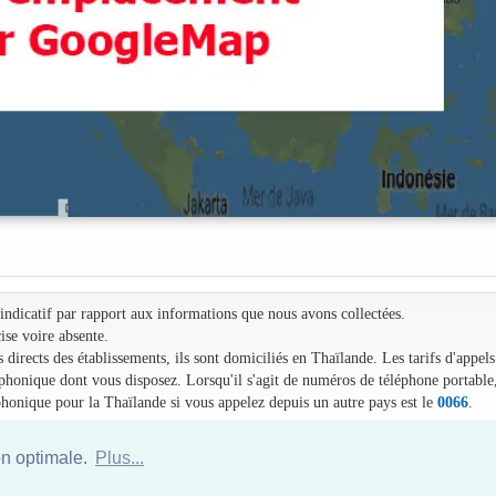
e indicatif par rapport aux informations que nous avons collectées.
ise voire absente.
irects des établissements, ils sont domiciliés en Thaïlande. Les tarifs d'appels
léphonique dont vous disposez. Lorsqu'il s'agit de numéros de téléphone portable
phonique pour la Thaïlande si vous appelez depuis un autre pays est le
0066
.
on optimale.
Plus...
Annuaire des hotels Thailande
|
Partir en Thailande
|
A propos
|
Plan du site
Website © Thailandee.com - 2026