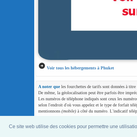
arrow_circle_right
Voir tous les hébergements à Phuket
A noter que
les fourchettes de tarifs sont données à titr
De même, la géolocalisation peut être parfois être impréc
Les numéros de téléphone indiqués sont ceux les numéros d
selon l'endroit d'où vous appelez et le type de forfait té
mentionnons
(mobile)
à côté du numéro. L'indicatif télé
Ce site web utilise des cookies pour permettre une utilisati