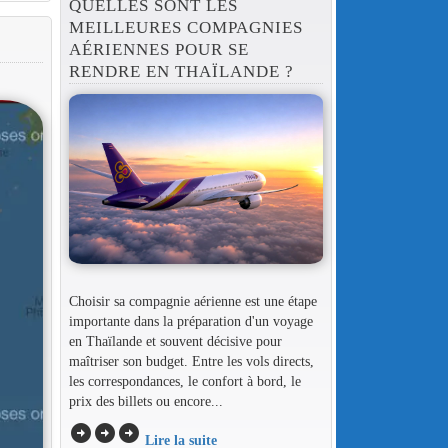
QUELLES SONT LES
MEILLEURES COMPAGNIES
AÉRIENNES POUR SE
RENDRE EN THAÏLANDE ?
Choisir sa compagnie aérienne est une étape
importante dans la préparation d'un voyage
en Thaïlande et souvent décisive pour
maîtriser son budget. Entre les vols directs,
les correspondances, le confort à bord, le
prix des billets ou encore...
arrow_circle_right
arrow_circle_right
arrow_circle_right
Lire la suite