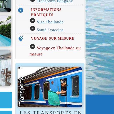
Transports Bangkok
info
INFORMATIONS
PRATIQUES
arrow_circle_right
Visa Thaïlande
arrow_circle_right
Santé / vaccins
edit_location_alt
VOYAGE SUR MESURE
arrow_circle_right
Voyage en Thaïlande sur
mesure
LES TRANSPORTS EN