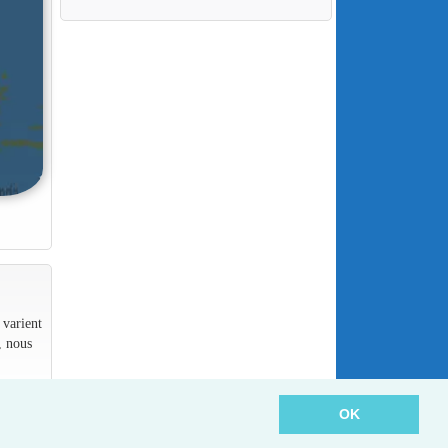
 varient
, nous
OK