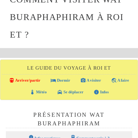
BURAPHAPHIRAM À ROI
ET ?
LE GUIDE DU VOYAGE À ROI ET
directions_transit
local_hotel
photo_camera
travel_explore
Arriver/partir
Dormir
A visiter
A faire
thermostat
local_taxi
info
Météo
Se déplacer
Infos
PRÉSENTATION WAT
BURAPHAPHIRAM
info
train