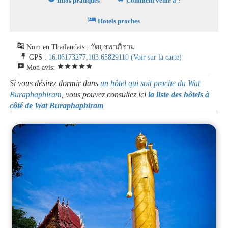
Infos pratiques
Comment venir à ?
hotel
Hotels proches
g_translate
Nom en Thaïlandais : วัดบูรพาภิราม
push_pin
GPS :
16.06173277,103.65829110
(Voir sur la carte)
reviews
star
star
star
star
star
Mon avis:
Si vous désirez dormir dans
un hôtel qui soit proche du Wat
Buraphaphiram
, vous pouvez consultez ici
la liste des hôtels à
côté de Wat Buraphaphiram