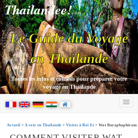
Thailandee!
com
Le Guide du Voyage
en Thaïlande
Toutes les infos et conseils pour préparer votre
voyage en Thaïlande
Accueil
>
A voir en Thaïlande
>
Visites à Roi Et
> Wat Buraphaphiram
COMMENT VISITER WAT