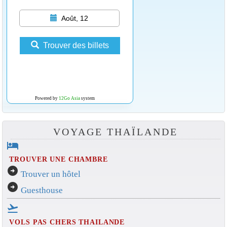
Août, 12
Trouver des billets
Powered by
12Go Asia
system
VOYAGE THAÏLANDE
hotel
TROUVER UNE CHAMBRE
arrow_circle_right
Trouver un hôtel
arrow_circle_right
Guesthouse
flight_takeoff
VOLS PAS CHERS THAILANDE