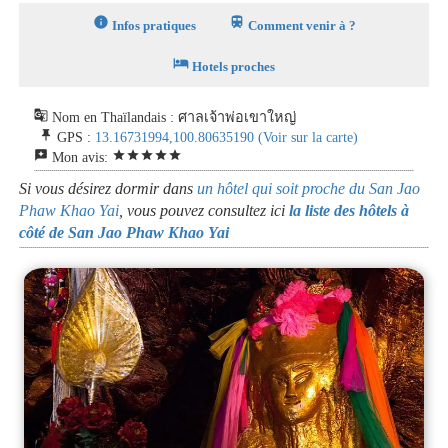
info
train
Infos pratiques
Comment venir à ?
hotel
Hotels proches
g_translate
Nom en Thaïlandais : ศาลเจ้าพ่อเขาใหญ่
push_pin
GPS :
13.16731994,100.80635190
(Voir sur la carte)
reviews
star
star
star
star
star
Mon avis:
Si vous désirez dormir dans
un hôtel qui soit proche du San Jao
Phaw Khao Yai
, vous pouvez consultez ici
la liste des hôtels à
côté de San Jao Phaw Khao Yai