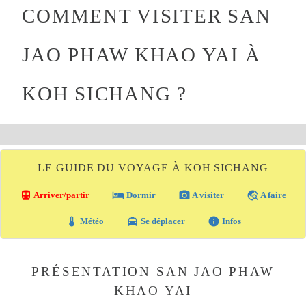
COMMENT VISITER SAN
JAO PHAW KHAO YAI À
KOH SICHANG ?
LE GUIDE DU VOYAGE À KOH SICHANG
directions_transit
local_hotel
photo_camera
travel_explore
Arriver/partir
Dormir
A visiter
A faire
thermostat
local_taxi
info
Météo
Se déplacer
Infos
PRÉSENTATION SAN JAO PHAW
KHAO YAI