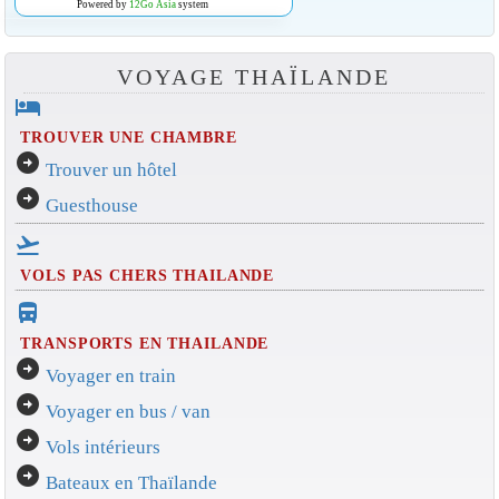
Powered by
12Go Asia
system
VOYAGE THAÏLANDE
hotel
TROUVER UNE CHAMBRE
arrow_circle_right
Trouver un hôtel
arrow_circle_right
Guesthouse
flight_takeoff
VOLS PAS CHERS THAILANDE
directions_bus_filled
TRANSPORTS EN THAILANDE
arrow_circle_right
Voyager en train
arrow_circle_right
Voyager en bus / van
arrow_circle_right
Vols intérieurs
arrow_circle_right
Bateaux en Thaïlande