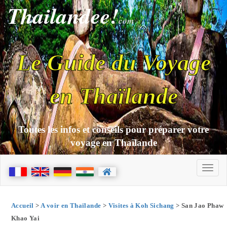
Thailandee!
com
Le Guide du Voyage
en Thaïlande
Toutes les infos et conseils pour préparer votre
voyage en Thaïlande
Accueil
>
A voir en Thaïlande
>
Visites à Koh Sichang
> San Jao Phaw
Khao Yai