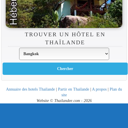
TROUVER UN HÔTEL EN
THAÏLANDE
Annuaire des hotels Thailande
|
Partir en Thailande
|
A propos
|
Plan du
site
Website © Thailandee.com - 2026