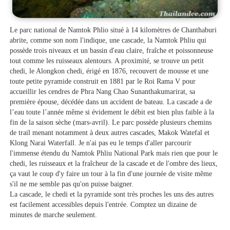
Le parc national de Namtok Phlio situé à 14 kilomètres de Chanthaburi
abrite, comme son nom l'indique, une cascade, la Namtok Phliu qui
possède trois niveaux et un bassin d'eau claire, fraîche et poissonneuse
tout comme les ruisseaux alentours. A proximité, se trouve un petit
chedi, le Alongkon chedi, érigé en 1876, recouvert de mousse et une
toute petite pyramide construit en 1881 par le Roi Rama V pour
accueillir les cendres de Phra Nang Chao Sunanthakumarirat, sa
première épouse, décédée dans un accident de bateau. La cascade a de
l’eau toute l’année même si évidement le débit est bien plus faible à la
fin de la saison sèche (mars-avril). Le parc possède plusieurs chemins
de trail menant notamment à deux autres cascades, Makok Watefal et
Klong Narai Waterfall. Je n'ai pas eu le temps d'aller parcourir
l'immense étendu du Namtok Phliu National Park mais rien que pour le
chedi, les ruisseaux et la fraîcheur de la cascade et de l'ombre des lieux,
ça vaut le coup d'y faire un tour à la fin d'une journée de visite même
s'il ne me semble pas qu'on puisse baigner.
La cascade, le chedi et la pyramide sont très proches les uns des autres
est facilement accessibles depuis l'entrée. Comptez un dizaine de
minutes de marche seulement.