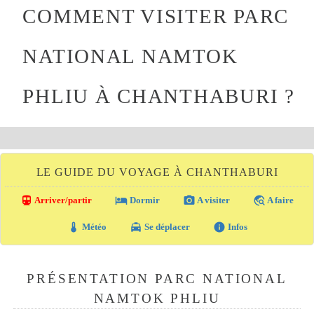
COMMENT VISITER PARC
NATIONAL NAMTOK
PHLIU À CHANTHABURI ?
LE GUIDE DU VOYAGE À CHANTHABURI
directions_transit
local_hotel
photo_camera
travel_explore
Arriver/partir
Dormir
A visiter
A faire
thermostat
local_taxi
info
Météo
Se déplacer
Infos
PRÉSENTATION PARC NATIONAL
NAMTOK PHLIU