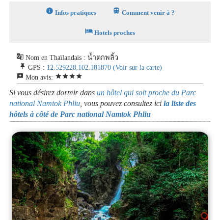
info
train
Infos pratiques
Comment venir à ?
hotel
Hotels proches
g_translate
Nom en Thaïlandais : น้ำตกพลิ้ว
push_pin
GPS :
12.529228,102.181870
(Voir sur la carte)
reviews
star
star
star
star
Mon avis:
Si vous désirez dormir dans
un hôtel qui soit proche du Parc
national Namtok Phliu
, vous pouvez consultez ici
la liste des
hôtels à côté de Parc national Namtok Phliu