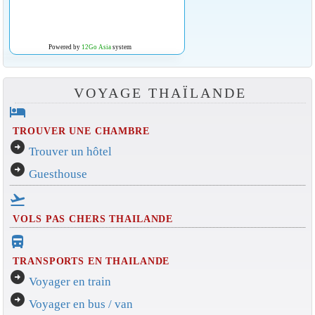
Powered by
12Go Asia
system
VOYAGE THAÏLANDE
hotel
TROUVER UNE CHAMBRE
arrow_circle_right
Trouver un hôtel
arrow_circle_right
Guesthouse
flight_takeoff
VOLS PAS CHERS THAILANDE
directions_bus_filled
TRANSPORTS EN THAILANDE
arrow_circle_right
Voyager en train
arrow_circle_right
Voyager en bus / van