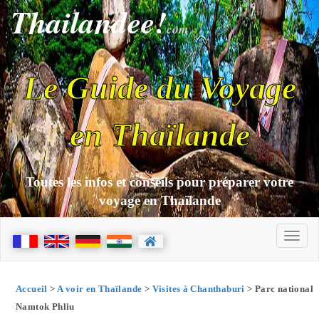
Thailandee!
com
Le Guide du Voyage
en Thaïlande
Toutes les infos et conseils pour préparer votre
voyage en Thaïlande
Accueil
>
A voir en Thaïlande
>
Visites à Chanthaburi
> Parc national
Namtok Phliu