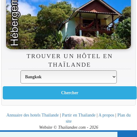
TROUVER UN HÔTEL EN
THAÏLANDE
Annuaire des hotels Thailande
|
Partir en Thailande
|
A propos
|
Plan du
site
Website © Thailandee.com - 2026