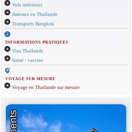
arrow_circle_right
Vols intérieurs
arrow_circle_right
Bateaux en Thaïlande
arrow_circle_right
Transports Bangkok
info
INFORMATIONS PRATIQUES
arrow_circle_right
Visa Thaïlande
arrow_circle_right
Santé / vaccins
edit_location_alt
VOYAGE SUR MESURE
arrow_circle_right
Voyage en Thaïlande sur mesure