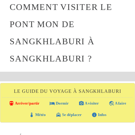
COMMENT VISITER LE
PONT MON DE
SANGKHLABURI À
SANGKHLABURI ?
LE GUIDE DU VOYAGE À SANGKHLABURI
directions_transit
local_hotel
photo_camera
travel_explore
Arriver/partir
Dormir
A visiter
A faire
thermostat
local_taxi
info
Météo
Se déplacer
Infos