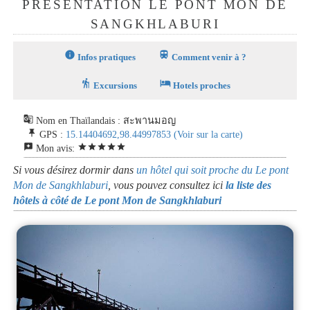
PRÉSENTATION LE PONT MON DE
SANGKHLABURI
info
train
Infos pratiques
Comment venir à ?
hiking
hotel
Excursions
Hotels proches
g_translate
Nom en Thaïlandais : สะพานมอญ
push_pin
GPS :
15.14404692,98.44997853
(Voir sur la carte)
reviews
star
star
star
star
star
Mon avis:
Si vous désirez dormir dans
un hôtel qui soit proche du Le pont
Mon de Sangkhlaburi
, vous pouvez consultez ici
la liste des
hôtels à côté de Le pont Mon de Sangkhlaburi