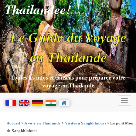
Thailandee!
com
Le Guide du Voyage
en Thaïlande
Toutes les infos et conseils pour préparer votre
voyage en Thaïlande
Accueil
>
A voir en Thaïlande
>
Visites à Sangkhlaburi
> Le pont Mon
de Sangkhlaburi