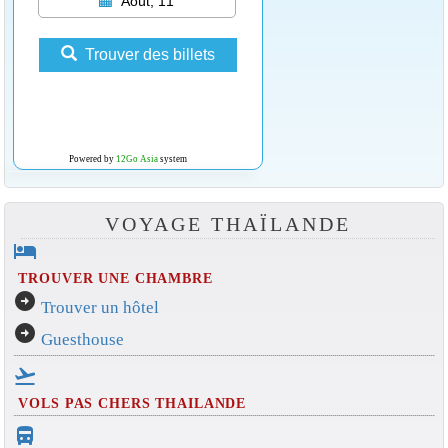
Août, 11
Trouver des billets
Powered by
12Go Asia
system
VOYAGE THAÏLANDE
hotel
TROUVER UNE CHAMBRE
arrow_circle_right
Trouver un hôtel
arrow_circle_right
Guesthouse
flight_takeoff
VOLS PAS CHERS THAILANDE
directions_bus_filled