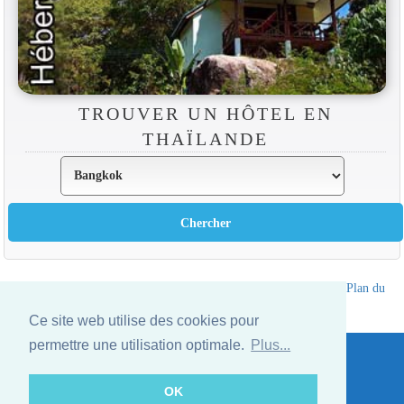
TROUVER UN HÔTEL EN
THAÏLANDE
Annuaire des hotels Thailande
|
Partir en Thailande
|
A propos
|
Plan du
site
Ce site web utilise des cookies pour
Website © Thailandee.com - 2026
permettre une utilisation optimale.
Plus...
OK