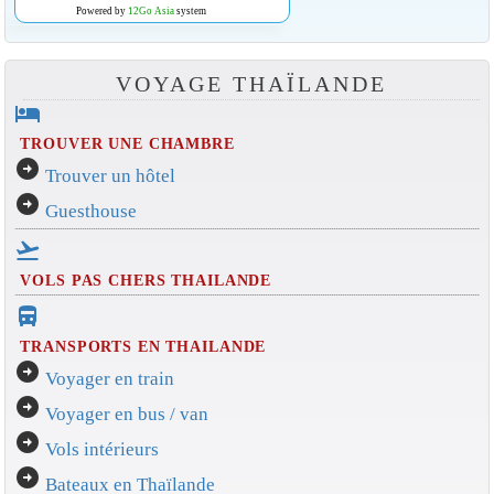
Powered by
12Go Asia
system
VOYAGE THAÏLANDE
hotel
TROUVER UNE CHAMBRE
arrow_circle_right
Trouver un hôtel
arrow_circle_right
Guesthouse
flight_takeoff
VOLS PAS CHERS THAILANDE
directions_bus_filled
TRANSPORTS EN THAILANDE
arrow_circle_right
Voyager en train
arrow_circle_right
Voyager en bus / van
arrow_circle_right
Vols intérieurs
arrow_circle_right
Bateaux en Thaïlande