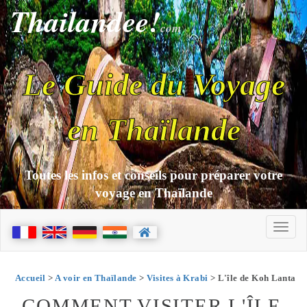
Thailandee!
com
Le Guide du Voyage
en Thaïlande
Toutes les infos et conseils pour préparer votre
voyage en Thaïlande
Accueil
>
A voir en Thaïlande
>
Visites à Krabi
> L'île de Koh Lanta
COMMENT VISITER L'ÎLE