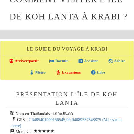
DE KOH LANTA À KRABI ?
LE GUIDE DU VOYAGE À KRABI
directions_transit
local_hotel
photo_camera
travel_explore
Arriver/partir
Dormir
A visiter
A faire
thermostat
hiking
info
Météo
Excursions
Infos
PRÉSENTATION L'ÎLE DE KOH
LANTA
g_translate
Nom en Thaïlandais : เกาะลันตา
push_pin
GPS :
7.6485401909156545,99.04089587848875
(Voir sur la
carte)
reviews
star
star
star
star
star
Mon avis: