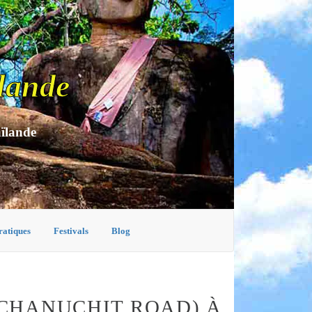
lande
aïlande
ratiques
Festivals
Blog
CHANUCHIT ROAD) À