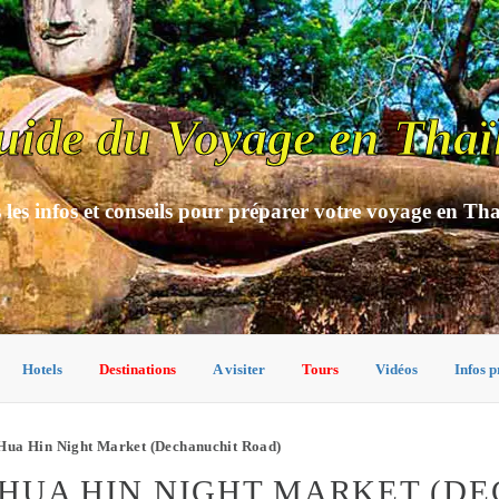
uide du Voyage en Thaï
 les infos et conseils pour préparer votre voyage en Th
Hotels
Destinations
A visiter
Tours
Vidéos
Infos p
Hua Hin Night Market (Dechanuchit Road)
HUA HIN NIGHT MARKET (DE