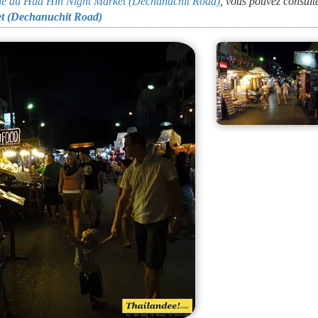
oche du Hua Hin Night Market (Dechanuchit Road)
, vous pouvez consulte
ket (Dechanuchit Road)