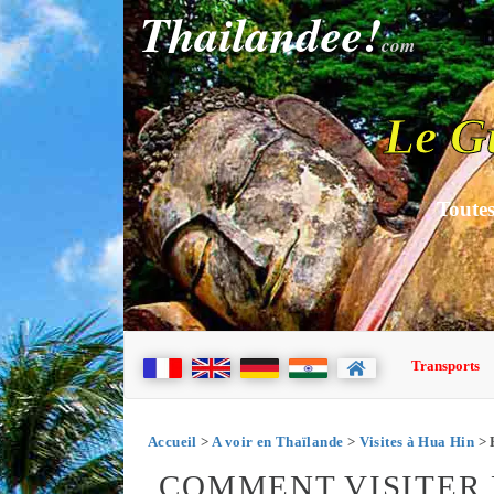
Thailandee!
com
Le G
Toutes
Transports
Accueil
>
A voir en Thaïlande
>
Visites à Hua Hin
> 
COMMENT VISITER 