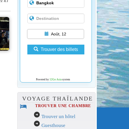
z ici
Août, 12
Trouver des billets
Powered by
12Go Asia
system
VOYAGE THAÏLANDE
hotel
TROUVER UNE CHAMBRE
arrow_circle_right
Trouver un hôtel
arrow_circle_right
Guesthouse