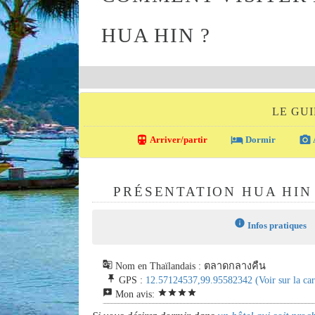
HUA HIN ?
LE GU
directions_transit
local_hotel
photo_camera
Arriver/partir
Dormir
PRÉSENTATION HUA HIN
info
Infos pratiques
g_translate
Nom en Thaïlandais : ตลาดกลางคืน
push_pin
GPS :
12.57124537,99.95582342
(Voir sur la car
reviews
star
star
star
star
Mon avis: