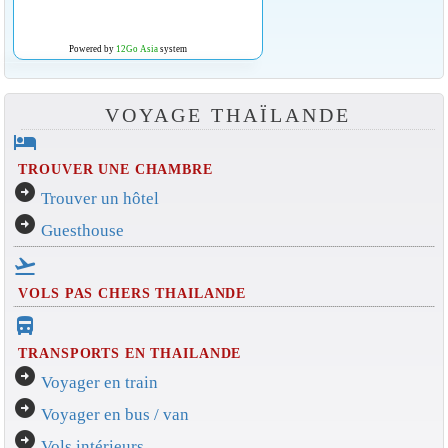
Powered by
12Go Asia
system
VOYAGE THAÏLANDE
hotel
TROUVER UNE CHAMBRE
arrow_circle_right
Trouver un hôtel
arrow_circle_right
Guesthouse
flight_takeoff
VOLS PAS CHERS THAILANDE
directions_bus_filled
TRANSPORTS EN THAILANDE
arrow_circle_right
Voyager en train
arrow_circle_right
Voyager en bus / van
arrow_circle_right
Vols intérieurs