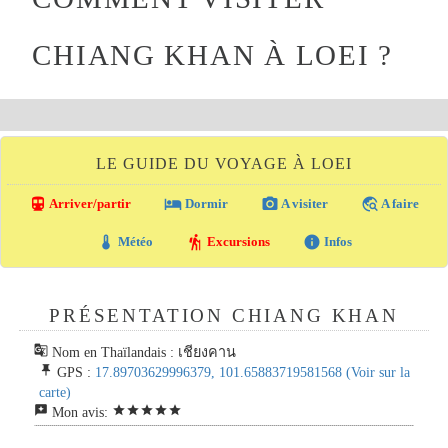
CHIANG KHAN À LOEI ?
LE GUIDE DU VOYAGE À LOEI
directions_transit
local_hotel
photo_camera
travel_explore
Arriver/partir
Dormir
A visiter
A faire
thermostat
hiking
info
Météo
Excursions
Infos
PRÉSENTATION CHIANG KHAN
g_translate
Nom en Thaïlandais : เชียงคาน
push_pin
GPS :
17.89703629996379, 101.65883719581568
(Voir sur la
carte)
reviews
star
star
star
star
star
Mon avis: