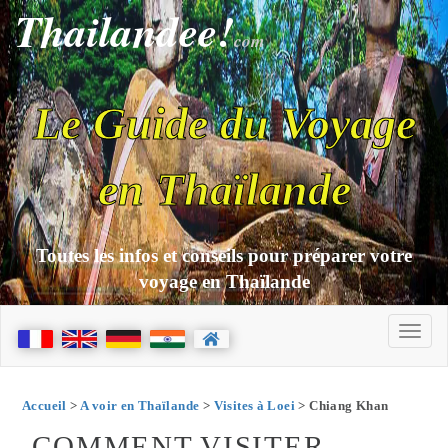
Thailandee!
com
Le Guide du Voyage
en Thaïlande
Toutes les infos et conseils pour préparer votre
voyage en Thaïlande
Accueil
>
A voir en Thaïlande
>
Visites à Loei
> Chiang Khan
COMMENT VISITER