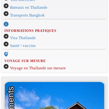
arrow_circle_right
Bateaux en Thaïlande
arrow_circle_right
Transports Bangkok
info
INFORMATIONS PRATIQUES
arrow_circle_right
Visa Thaïlande
arrow_circle_right
Santé / vaccins
edit_location_alt
VOYAGE SUR MESURE
arrow_circle_right
Voyage en Thaïlande sur mesure