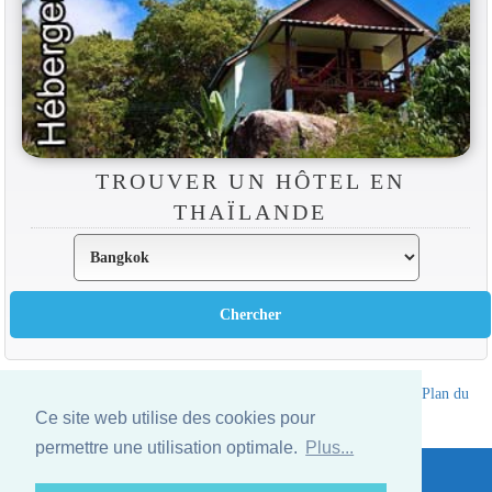
TROUVER UN HÔTEL EN
THAÏLANDE
Annuaire des hotels Thailande
|
Partir en Thailande
|
A propos
|
Plan du
site
Ce site web utilise des cookies pour
Website © Thailandee.com - 2026
permettre une utilisation optimale.
Plus...