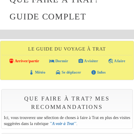
GUIDE COMPLET
LE GUIDE DU VOYAGE À TRAT
directions_transit
local_hotel
photo_camera
travel_explore
Arriver/partir
Dormir
A visiter
A faire
thermostat
local_taxi
info
Météo
Se déplacer
Infos
QUE FAIRE À TRAT? MES
RECOMMANDATIONS
Ici, vous trouverez une sélection de choses à faire à Trat en plus des visites
suggérées dans la rubrique
''
A voir à Trat
''
.