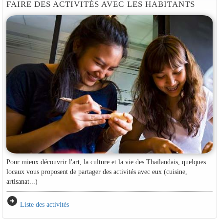
FAIRE DES ACTIVITÉS AVEC LES HABITANTS
Pour mieux découvrir l'art, la culture et la vie des Thaïlandais, quelques
locaux vous proposent de partager des activités avec eux (cuisine,
artisanat...)
arrow_circle_right
Liste des activités