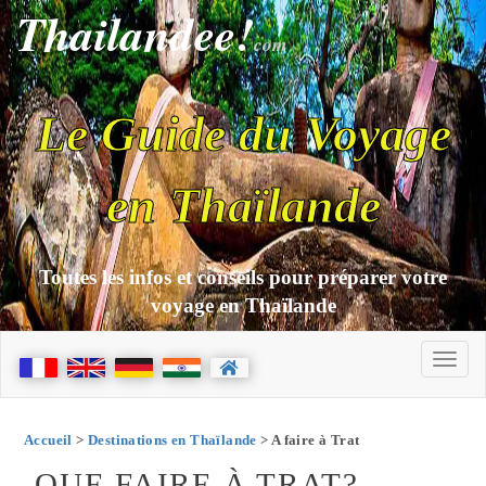
Thailandee!
com
Le Guide du Voyage
en Thaïlande
Toutes les infos et conseils pour préparer votre
voyage en Thaïlande
Accueil
>
Destinations en Thaïlande
> A faire à Trat
QUE FAIRE À TRAT?