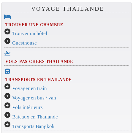
VOYAGE THAÏLANDE
hotel
TROUVER UNE CHAMBRE
arrow_circle_right
Trouver un hôtel
arrow_circle_right
Guesthouse
flight_takeoff
VOLS PAS CHERS THAILANDE
directions_bus_filled
TRANSPORTS EN THAILANDE
arrow_circle_right
Voyager en train
arrow_circle_right
Voyager en bus / van
arrow_circle_right
Vols intérieurs
arrow_circle_right
Bateaux en Thaïlande
arrow_circle_right
Transports Bangkok