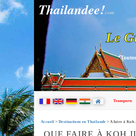
Thailandee!
com
Le G
Toutes
Transports
Accueil
>
Destinations en Thaïlande
> A faire à Koh
QUE FAIRE À KOH 