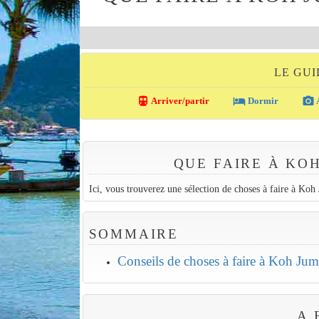
LE GU
directions_transit
local_hotel
photo_camera
Arriver/partir
Dormir
A
QUE FAIRE À KO
Ici, vous trouverez une sélection de choses à faire à Koh
SOMMAIRE
Conseils de choses à faire à Koh Jum
A 