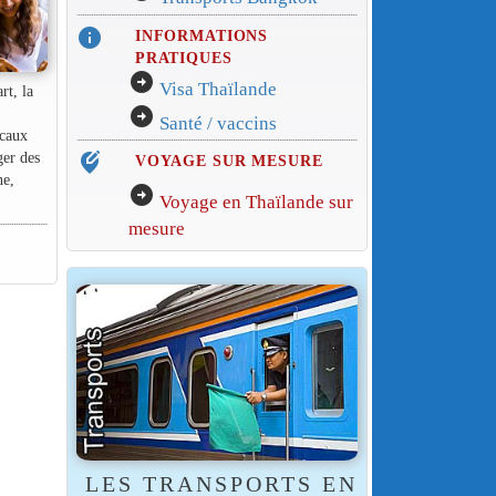
info
INFORMATIONS
PRATIQUES
arrow_circle_right
Visa Thaïlande
rt, la
arrow_circle_right
Santé / vaccins
ocaux
ger des
edit_location_alt
VOYAGE SUR MESURE
ne,
arrow_circle_right
Voyage en Thaïlande sur
mesure
LES TRANSPORTS EN