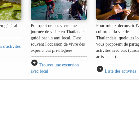
 en général
Pourquoi ne pas vivre une
Pour mieux découvrir l'a
journée de visite en Thaïlande
culture et la vie des
guidé par un ami local. C'est
Thaïlandais, quelques l
souvent l'occasion de vivre des
vous proposent de parta
 d'activités
expériences privilégiées.
activités avec eux (cuisi
artisanat...)
arrow_circle_right
Trouver une excursion
arrow_circle_right
avec local
Liste des activités