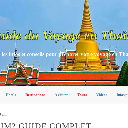
uide du Voyage en Thaï
 les infos et conseils pour préparer votre voyage en Th
Hotels
Destinations
A visiter
Tours
Vidéos
Infos p
 Jum
JUM? GUIDE COMPLET