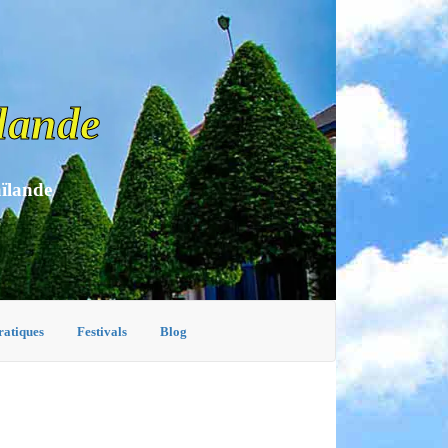
lande
aïlande
ratiques
Festivals
Blog