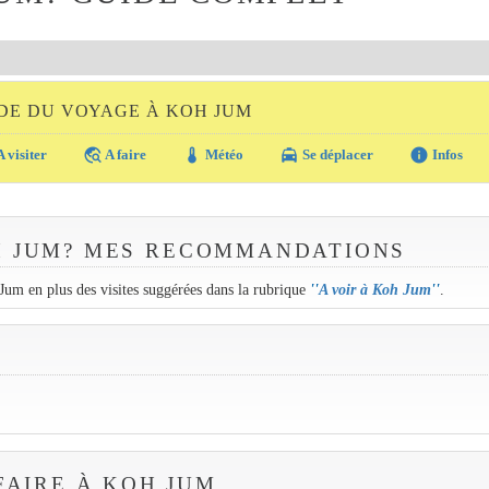
IDE DU VOYAGE À KOH JUM
travel_explore
thermostat
local_taxi
info
 visiter
A faire
Météo
Se déplacer
Infos
H JUM? MES RECOMMANDATIONS
 Jum en plus des visites suggérées dans la rubrique
''
A voir à Koh Jum
''
.
FAIRE À KOH JUM