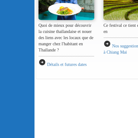
Quoi de mieux pour découvrir
Ce festival ce tient
la cuisine thaïlandaise et nouer
en
des liens avec les locaux que de
arrow_circle_right
manger chez l'habitant en
Nos suggestions
Thaïlande ?
à Chiang Mai
arrow_circle_right
Détails et futures dates