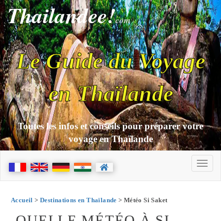
Thailandee!
com
Le Guide du Voyage
en Thaïlande
Toutes les infos et conseils pour préparer votre
voyage en Thaïlande
Accueil
>
Destinations en Thaïlande
> Météo Si Saket
QUELLE MÉTÉO À SI