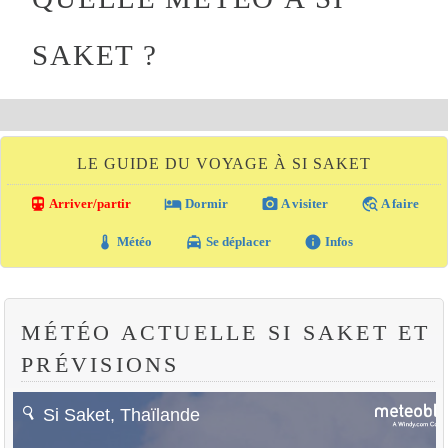
SAKET ?
LE GUIDE DU VOYAGE À SI SAKET
directions_transit
local_hotel
photo_camera
travel_explore
Arriver/partir
Dormir
A visiter
A faire
thermostat
local_taxi
info
Météo
Se déplacer
Infos
MÉTÉO ACTUELLE SI SAKET ET
PRÉVISIONS