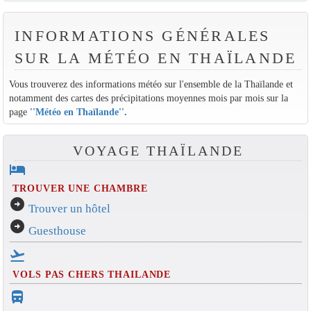
INFORMATIONS GÉNÉRALES
SUR LA MÉTÉO EN THAÏLANDE
Vous trouverez des informations météo sur l'ensemble de la Thaïlande et
notamment des cartes des précipitations moyennes mois par mois sur la
page
''Météo en Thaïlande''
.
VOYAGE THAÏLANDE
hotel
TROUVER UNE CHAMBRE
arrow_circle_right
Trouver un hôtel
arrow_circle_right
Guesthouse
flight_takeoff
VOLS PAS CHERS THAILANDE
directions_bus_filled