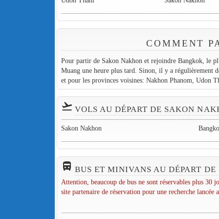
Udon Thani
Sakon Nakhon
COMMENT PA
Pour partir de Sakon Nakhon et rejoindre Bangkok, le plu
Muang une heure plus tard. Sinon, il y a régulièrement d
et pour les provinces voisines: Nakhon Phanom, Udon T
flight_takeoff
VOLS AU DÉPART DE SAKON NA
Sakon Nakhon
Bangk
directions_bus_filled
BUS ET MINIVANS AU DÉPART D
Attention, beaucoup de bus ne sont réservables plus 30 jo
site partenaire de réservation pour une recherche lancée a