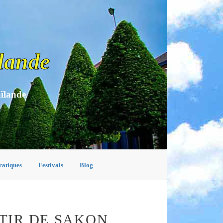
lande
aïlande
ratiques
Festivals
Blog
TIR DE SAKON