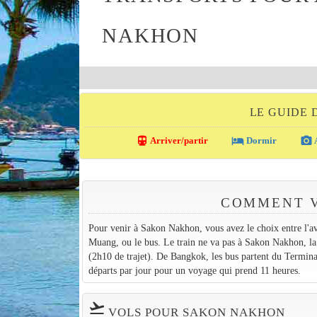
NAKHON
LE GUIDE
directions_transit
local_hotel
photo_camera
Arriver/partir
Dormir
A
COMMENT V
Pour venir à Sakon Nakhon, vous avez le choix entre l'av
Muang, ou le bus. Le train ne va pas à Sakon Nakhon, la g
(2h10 de trajet). De Bangkok, les bus partent du Termin
départs par jour pour un voyage qui prend 11 heures.
flight_takeoff
VOLS POUR SAKON NAKHON