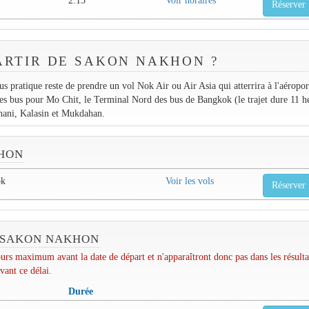
2:15
Voir horaires
Réserver
RTIR DE SAKON NAKHON ?
s pratique reste de prendre un vol Nok Air ou Air Asia qui atterrira à l'aéropo
es bus pour Mo Chit, le Terminal Nord des bus de Bangkok (le trajet dure 11 h
hani, Kalasin et Mukdahan.
KHON
ok
Voir les vols
Réserver
E SAKON NAKHON
urs maximum avant la date de départ et n'apparaîtront donc pas dans les résulta
vant ce délai.
Durée