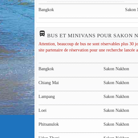
Bangkok
Sakon 
directions_bus_filled
BUS ET MINIVANS POUR SAKON
Attention, beaucoup de bus ne sont réservables plus 30 jo
site partenaire de réservation pour une recherche lancée a
Bangkok
Sakon Nakhon
Chiang Mai
Sakon Nakhon
Lampang
Sakon Nakhon
Loei
Sakon Nakhon
Phitsanulok
Sakon Nakhon