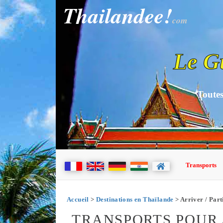
Thailandee!
com
Le G
Toutes
Transports
Accueil
>
Destinations en Thaïlande
> Arriver / Par
TRANSPORTS POUR 