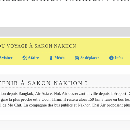
 DU VOYAGE À SAKON NAKHON
travel_explore
thermostat
local_taxi
info
 visiter
A faire
Météo
Se déplacer
Infos
ENIR À SAKON NAKHON ?
ion depuis Bangkok, Air Asia et Nok Air desservant la ville depuis l'aéroport 
are la plus proche est à Udon Thani, il restera alors 159 km à faire en bus loc
al de Mo Chit. La compagnie des bus publics et Nakhon Chai Air proposent plus