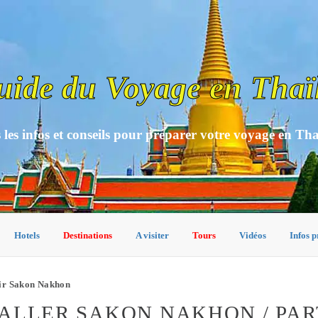
uide du Voyage en Thaï
 les infos et conseils pour préparer votre voyage en Th
Hotels
Destinations
A visiter
Tours
Vidéos
Infos p
tir Sakon Nakhon
ALLER SAKON NAKHON / PAR