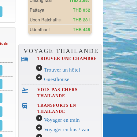
ts du
VOYAGE THAÏLANDE
hotel
TROUVER UNE CHAMBRE
arrow_circle_right
Trouver un hôtel
arrow_circle_right
Guesthouse
flight_takeoff
VOLS PAS CHERS
THAILANDE
directions_bus_filled
TRANSPORTS EN
THAILANDE
arrow_circle_right
Voyager en train
arrow_circle_right
Voyager en bus / van