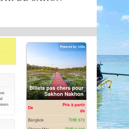
Don
al
ieurs