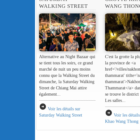
WALKING STREET
WANG THON
Alternative au Night Bazaar qui
C'est la grotte la p
se tient tous les soirs, ce grand
la province de <a
marché de nuit un peu moins
href='/villes/nakhon
connu que la Walking Street du
thammarat' titlte='
dimanche, la Saturday Walking
thammarat'>Nakhon
Street de Chiang Mai attire
Thammarat</a> dans
également...
se trouve le distri
Les salles...
arrow_circle_right
Voir les détails sur
arrow_circle_right
Saturday Walking Street
Voir les détail
Khao Wang Thong