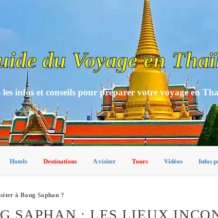
uide du Voyage en Thaï
 les infos et conseils pour préparer votre voyage en Th
Hotels
Destinations
A visiter
Tours
Vidéos
Infos p
isiter à Bang Saphan ?
NG SAPHAN : LES LIEUX INC