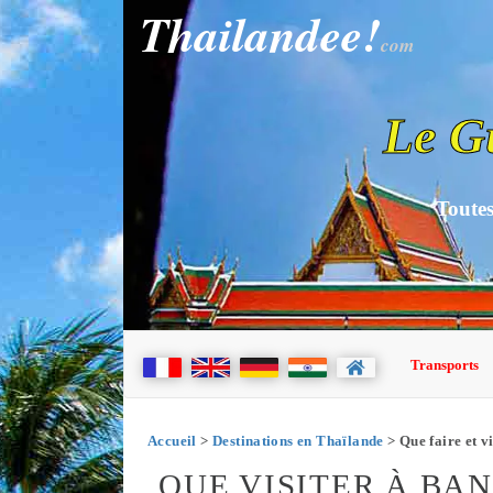
Thailandee!
com
Le G
Toutes
Transports
Accueil
>
Destinations en Thaïlande
> Que faire et v
QUE VISITER À BA