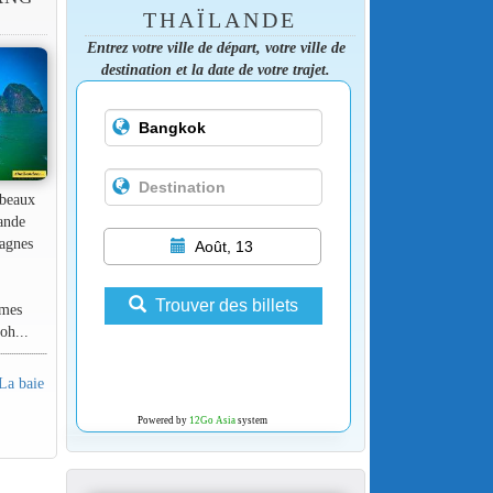
THAÏLANDE
Entrez votre ville de départ, votre ville de
destination et la date de votre trajet.
 beaux
lande
tagnes
Août, 13
e
Trouver des billets
ames
oh...
 La baie
Powered by
12Go Asia
system