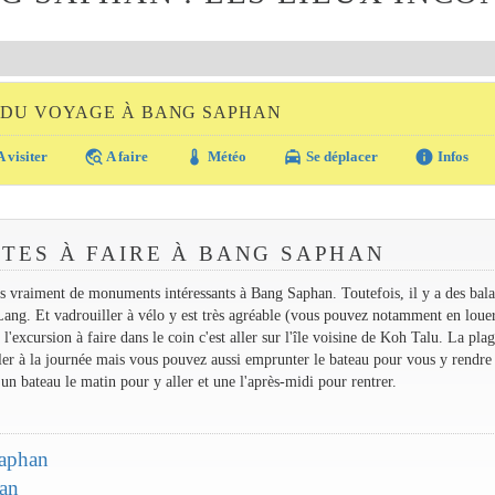
 DU VOYAGE À BANG SAPHAN
travel_explore
thermostat
local_taxi
info
 visiter
A faire
Météo
Se déplacer
Infos
ITES À FAIRE À BANG SAPHAN
s vraiment de monuments intéressants à Bang Saphan. Toutefois, il y a des bala
ang. Et vadrouiller à vélo y est très agréable (vous pouvez notamment en loue
'excursion à faire dans le coin c'est aller sur l'île voisine de Koh Talu. La plag
aller à la journée mais vous pouvez aussi emprunter le bateau pour vous y rendre
un bateau le matin pour y aller et une l'après-midi pour rentrer.
Saphan
han