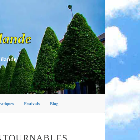
lande
aïlande
ratiques
Festivals
Blog
ONTOURNABLES