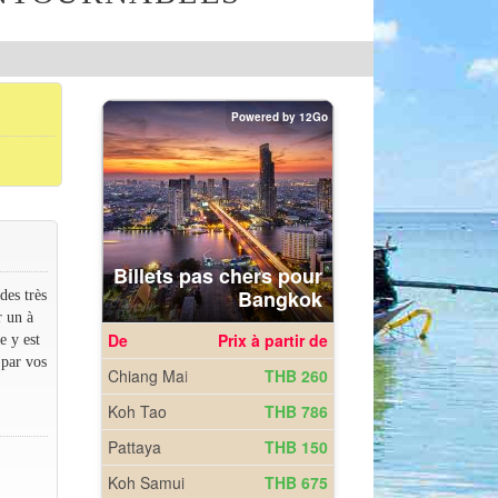
des très
r un à
e y est
 par vos