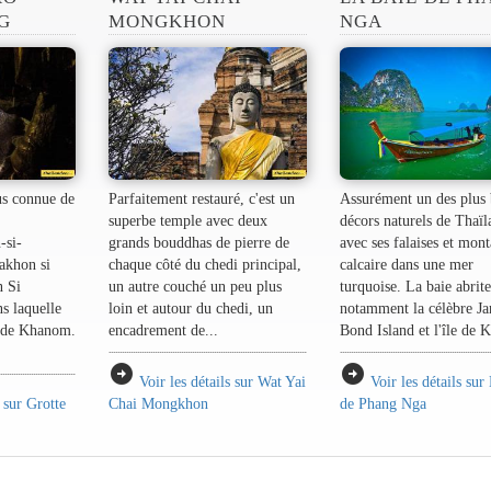
G
MONGKHON
NGA
lus connue de
Parfaitement restauré, c'est un
Assurément un des plus
superbe temple avec deux
décors naturels de Thaï
-si-
grands bouddhas de pierre de
avec ses falaises et mon
nakhon si
chaque côté du chedi principal,
calcaire dans une mer
 Si
un autre couché un peu plus
turquoise. La baie abrit
 laquelle
loin et autour du chedi, un
notamment la célèbre J
ct de Khanom.
encadrement de...
Bond Island et l'île de K
arrow_circle_right
arrow_circle_right
Voir les détails sur Wat Yai
Voir les détails sur
s sur Grotte
Chai Mongkhon
de Phang Nga