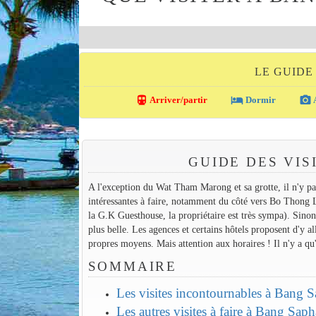
LE GUIDE
directions_transit
local_hotel
photo_camera
Arriver/partir
Dormir
A
GUIDE DES VIS
A l'exception du Wat Tham Marong et sa grotte, il n'y pa
intéressantes à faire, notamment du côté vers Bo Thong L
la G.K Guesthouse, la propriétaire est très sympa). Sinon l
plus belle. Les agences et certains hôtels proposent d'y 
propres moyens. Mais attention aux horaires ! Il n'y a qu'
SOMMAIRE
Les visites incontournables à Bang 
Les autres visites à faire à Bang Sap