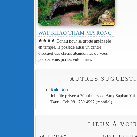
WAT KHAO THAM MA RONG
star
star
star
star
Connu pour sa grotte aménagée
en temple. Il possède aussi un centre
d'accueil des chiens abandonnés ou vous
pouvez vous portez volontaires.
AUTRES SUGGESTI
Koh Talu
Jolie île privée à 30 minutes de Bang Saphan Yai
Tour - Tel: 081 759 4997 (mobile))
LIEUX À VOI
SATURDAY
GROTTE KH