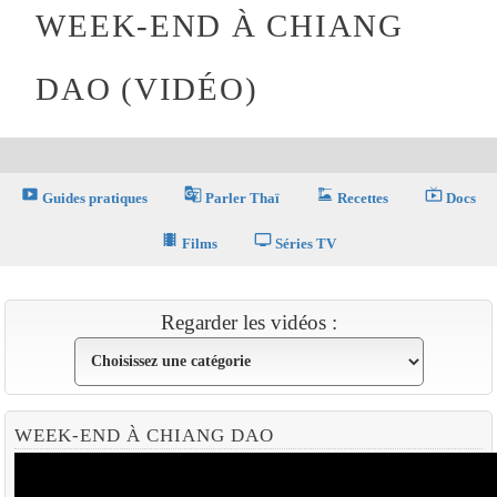
WEEK-END À CHIANG
DAO (VIDÉO)
smart_display
g_translate
dinner_dining
live_tv
Guides pratiques
Parler Thaï
Recettes
Docs
theaters
tv
Films
Séries TV
Regarder les vidéos :
WEEK-END À CHIANG DAO