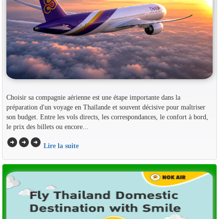
Choisir sa compagnie aérienne est une étape importante dans la
préparation d'un voyage en Thaïlande et souvent décisive pour maîtriser
son budget. Entre les vols directs, les correspondances, le confort à bord,
le prix des billets ou encore...
arrow_circle_right
arrow_circle_right
arrow_circle_right
Lire la suite