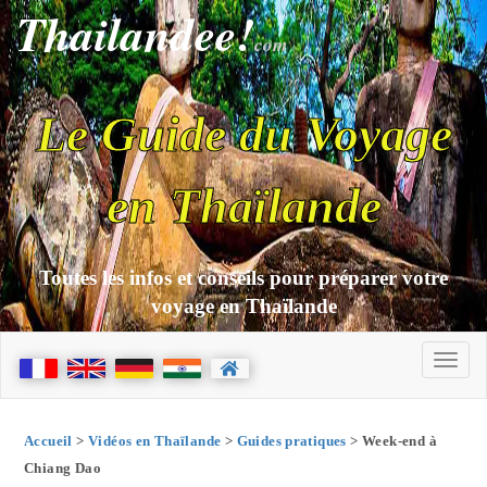
Thailandee!
com
Le Guide du Voyage
en Thaïlande
Toutes les infos et conseils pour préparer votre
voyage en Thaïlande
Accueil
>
Vidéos en Thaïlande
>
Guides pratiques
> Week-end à
Chiang Dao