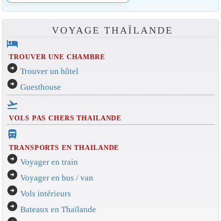
VOYAGE THAÏLANDE
hotel
TROUVER UNE CHAMBRE
arrow_circle_right
Trouver un hôtel
arrow_circle_right
Guesthouse
flight_takeoff
VOLS PAS CHERS THAILANDE
directions_bus_filled
TRANSPORTS EN THAILANDE
arrow_circle_right
Voyager en train
arrow_circle_right
Voyager en bus / van
arrow_circle_right
Vols intérieurs
arrow_circle_right
Bateaux en Thaïlande