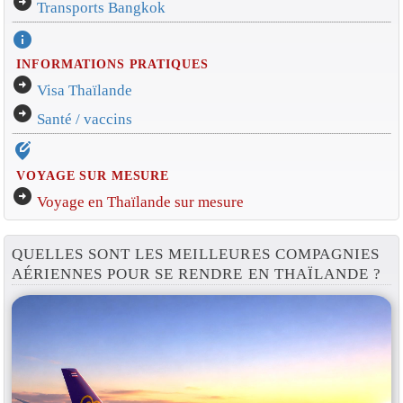
arrow_circle_right
Transports Bangkok
info
INFORMATIONS PRATIQUES
arrow_circle_right
Visa Thaïlande
arrow_circle_right
Santé / vaccins
edit_location_alt
VOYAGE SUR MESURE
arrow_circle_right
Voyage en Thaïlande sur mesure
QUELLES SONT LES MEILLEURES COMPAGNIES
AÉRIENNES POUR SE RENDRE EN THAÏLANDE ?