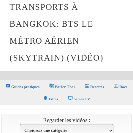
TRANSPORTS À
BANGKOK: BTS LE
MÉTRO AÉRIEN
(SKYTRAIN) (VIDÉO)
smart_display
g_translate
dinner_dining
live_tv
Guides pratiques
Parler Thaï
Recettes
Docs
theaters
tv
Films
Séries TV
Regarder les vidéos :