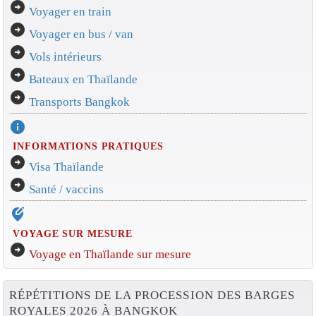
arrow_circle_right
Voyager en train
arrow_circle_right
Voyager en bus / van
arrow_circle_right
Vols intérieurs
arrow_circle_right
Bateaux en Thaïlande
arrow_circle_right
Transports Bangkok
info
INFORMATIONS PRATIQUES
arrow_circle_right
Visa Thaïlande
arrow_circle_right
Santé / vaccins
edit_location_alt
VOYAGE SUR MESURE
arrow_circle_right
Voyage en Thaïlande sur mesure
RÉPÉTITIONS DE LA PROCESSION DES BARGES
ROYALES 2026 À BANGKOK