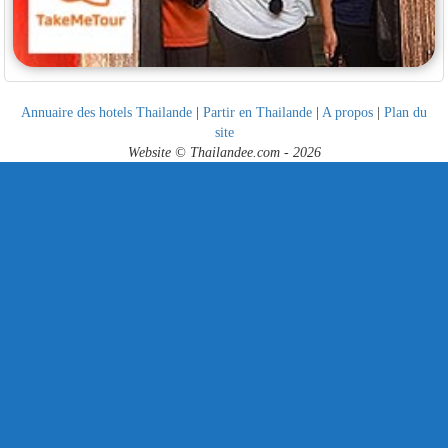
Annuaire des hotels Thailande
|
Partir en Thailande
|
A propos
|
Plan du
site
Website © Thailandee.com - 2026