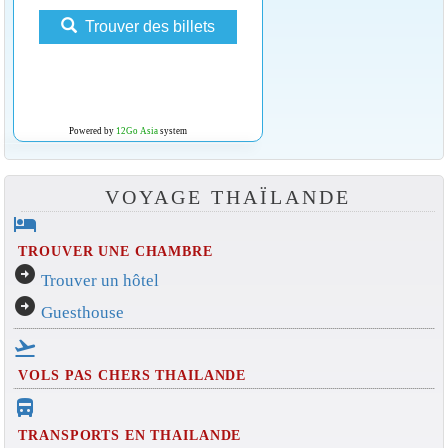
Trouver des billets
Powered by
12Go Asia
system
VOYAGE THAÏLANDE
hotel
TROUVER UNE CHAMBRE
arrow_circle_right
Trouver un hôtel
arrow_circle_right
Guesthouse
flight_takeoff
VOLS PAS CHERS THAILANDE
directions_bus_filled
TRANSPORTS EN THAILANDE