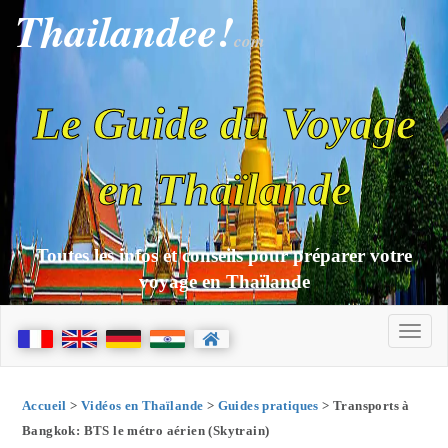
Thailandee!
com
Le Guide du Voyage
en Thaïlande
Toutes les infos et conseils pour préparer votre
voyage en Thaïlande
Accueil
>
Vidéos en Thaïlande
>
Guides pratiques
> Transports à
Bangkok: BTS le métro aérien (Skytrain)