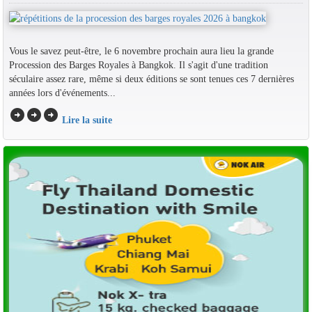
Vous le savez peut-être, le 6 novembre prochain aura lieu la grande
Procession des Barges Royales à Bangkok. Il s'agit d'une tradition
séculaire assez rare, même si deux éditions se sont tenues ces 7 dernières
années lors d'événements...
arrow_circle_right
arrow_circle_right
arrow_circle_right
Lire la suite