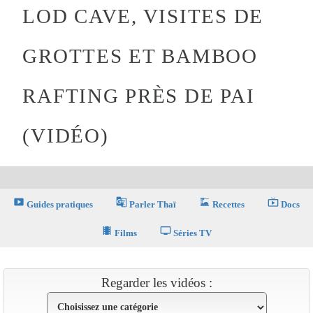
LOD CAVE, VISITES DE
GROTTES ET BAMBOO
RAFTING PRÈS DE PAI
(VIDÉO)
smart_display
g_translate
dinner_dining
live_tv
Guides pratiques
Parler Thaï
Recettes
Docs
theaters
tv
Films
Séries TV
Regarder les vidéos :