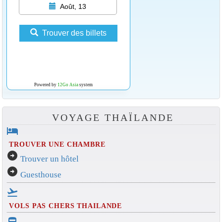
Août, 13
Trouver des billets
Powered by
12Go Asia
system
VOYAGE THAÏLANDE
hotel
TROUVER UNE CHAMBRE
arrow_circle_right
Trouver un hôtel
arrow_circle_right
Guesthouse
flight_takeoff
VOLS PAS CHERS THAILANDE
directions_bus_filled