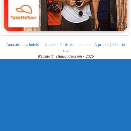
Annuaire des hotels Thailande
|
Partir en Thailande
|
A propos
|
Plan du
site
Website © Thailandee.com - 2026