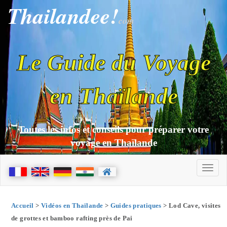
Thailandee!
com
Le Guide du Voyage
en Thaïlande
Toutes les infos et conseils pour préparer votre
voyage en Thaïlande
Accueil
>
Vidéos en Thaïlande
>
Guides pratiques
> Lod Cave, visites
de grottes et bamboo rafting près de Pai