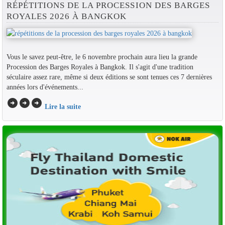
RÉPÉTITIONS DE LA PROCESSION DES BARGES
ROYALES 2026 À BANGKOK
Vous le savez peut-être, le 6 novembre prochain aura lieu la grande
Procession des Barges Royales à Bangkok. Il s'agit d'une tradition
séculaire assez rare, même si deux éditions se sont tenues ces 7 dernières
années lors d'événements...
arrow_circle_right
arrow_circle_right
arrow_circle_right
Lire la suite