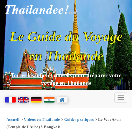
Thailandee!
com
Le Guide du Voyage
en Thaïlande
Toutes les infos et conseils pour préparer votre
voyage en Thaïlande
Accueil
>
Vidéos en Thaïlande
>
Guides pratiques
> Le Wat Arun
(Temple de l'Aube) à Bangkok