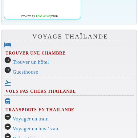
Powered by
12Go Asia
system
VOYAGE THAÏLANDE
hotel
TROUVER UNE CHAMBRE
arrow_circle_right
Trouver un hôtel
arrow_circle_right
Guesthouse
flight_takeoff
VOLS PAS CHERS THAILANDE
directions_bus_filled
TRANSPORTS EN THAILANDE
arrow_circle_right
Voyager en train
arrow_circle_right
Voyager en bus / van
arrow_circle_right