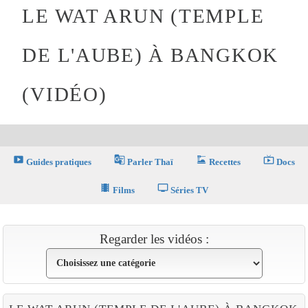
LE WAT ARUN (TEMPLE
DE L'AUBE) À BANGKOK
(VIDÉO)
smart_display
g_translate
dinner_dining
live_tv
Guides pratiques
Parler Thaï
Recettes
Docs
theaters
tv
Films
Séries TV
Regarder les vidéos :