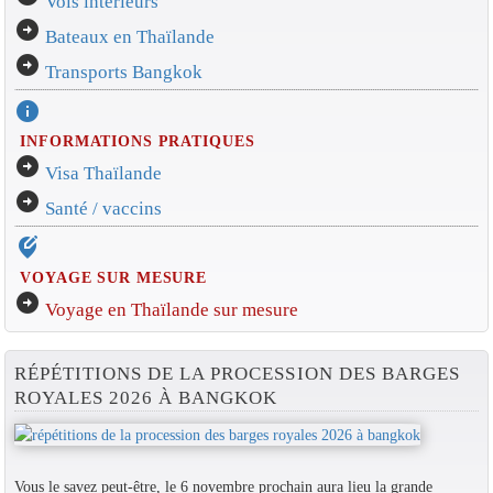
Vols intérieurs
arrow_circle_right
Bateaux en Thaïlande
arrow_circle_right
Transports Bangkok
info
INFORMATIONS PRATIQUES
arrow_circle_right
Visa Thaïlande
arrow_circle_right
Santé / vaccins
edit_location_alt
VOYAGE SUR MESURE
arrow_circle_right
Voyage en Thaïlande sur mesure
RÉPÉTITIONS DE LA PROCESSION DES BARGES
ROYALES 2026 À BANGKOK
Vous le savez peut-être, le 6 novembre prochain aura lieu la grande