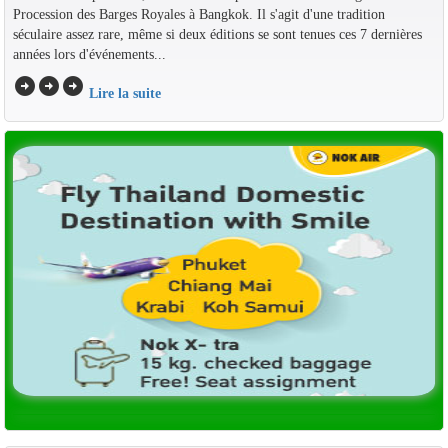
Procession des Barges Royales à Bangkok. Il s'agit d'une tradition
séculaire assez rare, même si deux éditions se sont tenues ces 7 dernières
années lors d'événements...
arrow_circle_right
arrow_circle_right
arrow_circle_right
Lire la suite