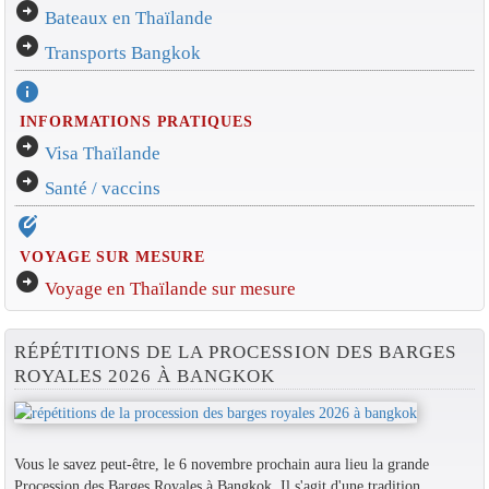
arrow_circle_right
Bateaux en Thaïlande
arrow_circle_right
Transports Bangkok
info
INFORMATIONS PRATIQUES
arrow_circle_right
Visa Thaïlande
arrow_circle_right
Santé / vaccins
edit_location_alt
VOYAGE SUR MESURE
arrow_circle_right
Voyage en Thaïlande sur mesure
RÉPÉTITIONS DE LA PROCESSION DES BARGES
ROYALES 2026 À BANGKOK
Vous le savez peut-être, le 6 novembre prochain aura lieu la grande
Procession des Barges Royales à Bangkok. Il s'agit d'une tradition