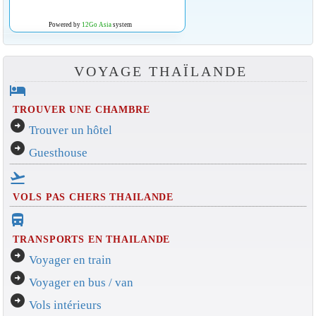
Powered by
12Go Asia
system
VOYAGE THAÏLANDE
hotel
TROUVER UNE CHAMBRE
arrow_circle_right
Trouver un hôtel
arrow_circle_right
Guesthouse
flight_takeoff
VOLS PAS CHERS THAILANDE
directions_bus_filled
TRANSPORTS EN THAILANDE
arrow_circle_right
Voyager en train
arrow_circle_right
Voyager en bus / van
arrow_circle_right
Vols intérieurs