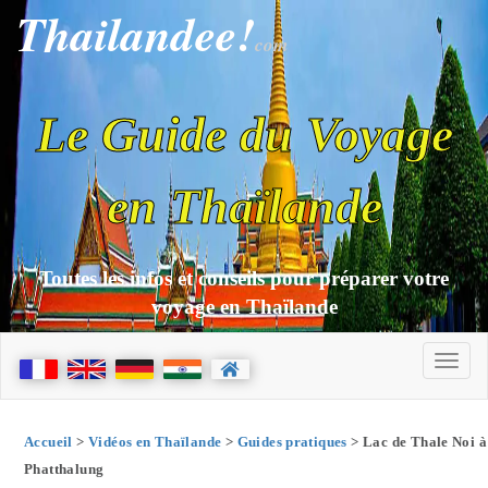
Thailandee!
com
Le Guide du Voyage
en Thaïlande
Toutes les infos et conseils pour préparer votre
voyage en Thaïlande
Accueil
>
Vidéos en Thaïlande
>
Guides pratiques
> Lac de Thale Noi à
Phatthalung