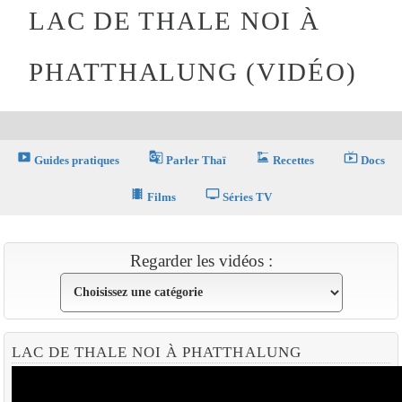
LAC DE THALE NOI À
PHATTHALUNG (VIDÉO)
smart_display
g_translate
dinner_dining
live_tv
Guides pratiques
Parler Thaï
Recettes
Docs
theaters
tv
Films
Séries TV
Regarder les vidéos :
LAC DE THALE NOI À PHATTHALUNG