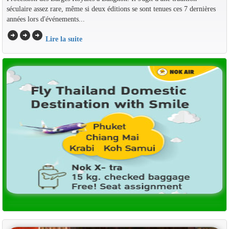
séculaire assez rare, même si deux éditions se sont tenues ces 7 dernières
années lors d'événements...
arrow_circle_right
arrow_circle_right
arrow_circle_right
Lire la suite