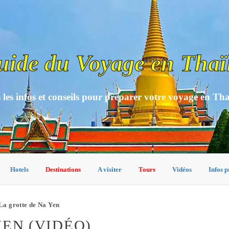
uide du Voyage en Thaï
 les infos et conseils pour préparer votre voyage en Th
Hotels
Destinations
A visiter
Tours
Vidéos
Infos p
La grotte de Na Yen
YEN (VIDÉO)