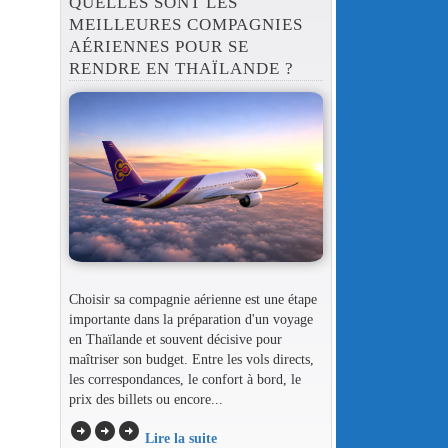
QUELLES SONT LES
MEILLEURES COMPAGNIES
AÉRIENNES POUR SE
RENDRE EN THAÏLANDE ?
Choisir sa compagnie aérienne est une étape
importante dans la préparation d'un voyage
en Thaïlande et souvent décisive pour
maîtriser son budget. Entre les vols directs,
les correspondances, le confort à bord, le
prix des billets ou encore...
arrow_circle_right
arrow_circle_right
arrow_circle_right
Lire la suite