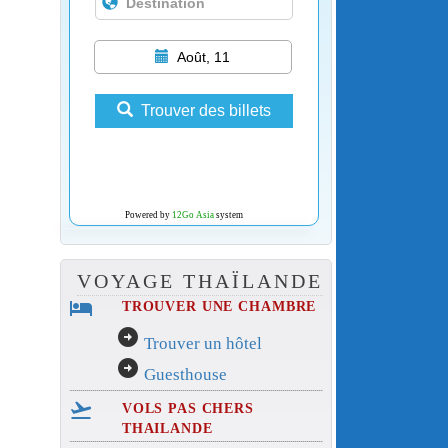
Août, 11
Trouver des billets
Powered by
12Go Asia
system
VOYAGE THAÏLANDE
hotel
TROUVER UNE CHAMBRE
arrow_circle_right
Trouver un hôtel
arrow_circle_right
Guesthouse
flight_takeoff
VOLS PAS CHERS
THAILANDE