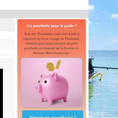
Un pourboire pour le guide ?
Si le site Thailandee.com vous a aidé à
organiser un beau voyage en Thaïlande,
n'hésitez pas à nous envoyer un petit
pourboire en cliquant sur le bouton ci-
dessous. Merci beaucoup !