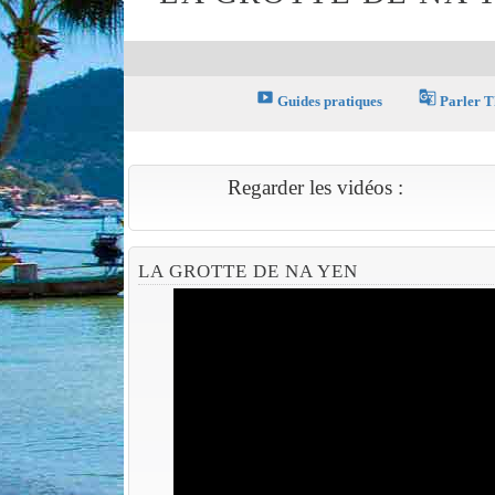
smart_display
g_translate
Guides pratiques
Parler T
Regarder les vidéos :
LA GROTTE DE NA YEN