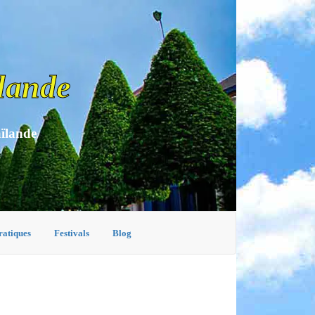
lande
aïlande
ratiques
Festivals
Blog