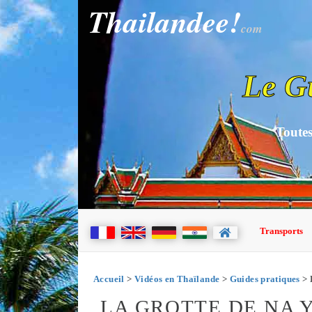
Thailandee!
com
Le G
Toutes
Transports
Accueil
>
Vidéos en Thaïlande
>
Guides pratiques
> 
LA GROTTE DE NA 