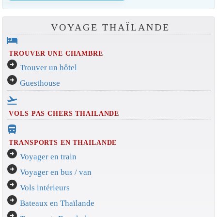
VOYAGE THAÏLANDE
hotel
TROUVER UNE CHAMBRE
arrow_circle_right
Trouver un hôtel
arrow_circle_right
Guesthouse
flight_takeoff
VOLS PAS CHERS THAILANDE
directions_bus_filled
TRANSPORTS EN THAILANDE
arrow_circle_right
Voyager en train
arrow_circle_right
Voyager en bus / van
arrow_circle_right
Vols intérieurs
arrow_circle_right
Bateaux en Thaïlande
arrow_circle_right