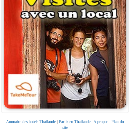
Annuaire des hotels Thailande
|
Partir en Thailande
|
A propos
|
Plan du
site