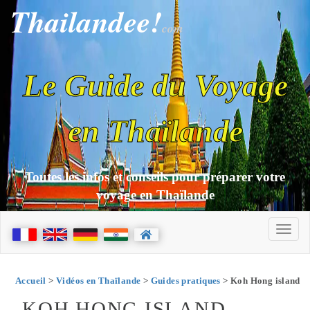
Thailandee!
com
Le Guide du Voyage
en Thaïlande
Toutes les infos et conseils pour préparer votre
voyage en Thaïlande
Accueil
>
Vidéos en Thaïlande
>
Guides pratiques
> Koh Hong island
KOH HONG ISLAND