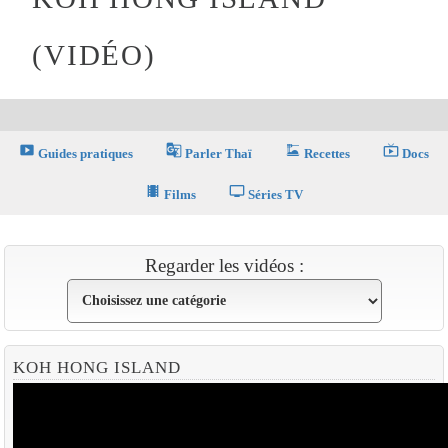
(VIDÉO)
smart_display
g_translate
dinner_dining
live_tv
Guides pratiques
Parler Thaï
Recettes
Docs
theaters
tv
Films
Séries TV
Regarder les vidéos :
KOH HONG ISLAND