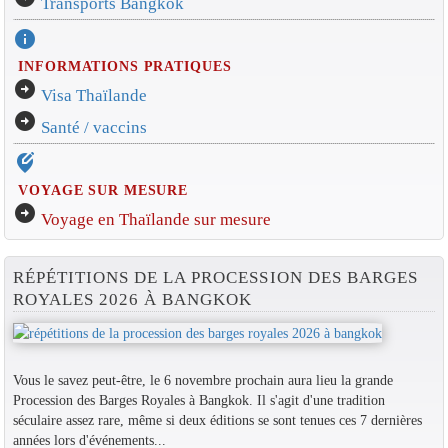
Transports Bangkok
info
INFORMATIONS PRATIQUES
arrow_circle_right
Visa Thaïlande
arrow_circle_right
Santé / vaccins
edit_location_alt
VOYAGE SUR MESURE
arrow_circle_right
Voyage en Thaïlande sur mesure
RÉPÉTITIONS DE LA PROCESSION DES BARGES
ROYALES 2026 À BANGKOK
Vous le savez peut-être, le 6 novembre prochain aura lieu la grande
Procession des Barges Royales à Bangkok. Il s'agit d'une tradition
séculaire assez rare, même si deux éditions se sont tenues ces 7 dernières
années lors d'événements...