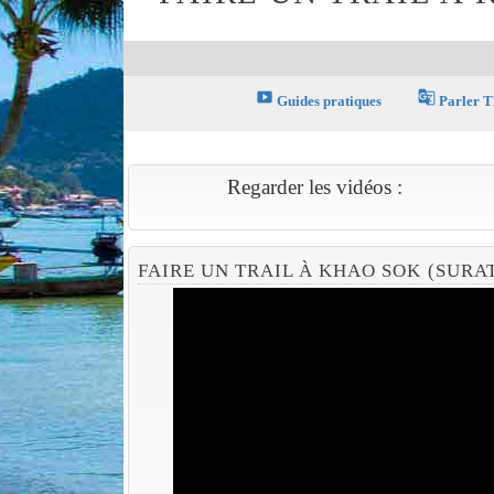
smart_display
g_translate
Guides pratiques
Parler T
Regarder les vidéos :
FAIRE UN TRAIL À KHAO SOK (SURA