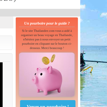
Un pourboire pour le guide ?
Si le site Thailandee.com vous a aidé à
organiser un beau voyage en Thaïlande,
n'hésitez pas à nous envoyer un petit
pourboire en cliquant sur le bouton ci-
dessous. Merci beaucoup !