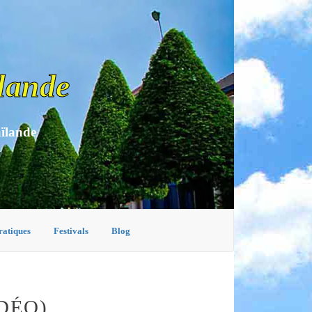
lande
aïlande
ratiques
Festivals
Blog
DÉO)