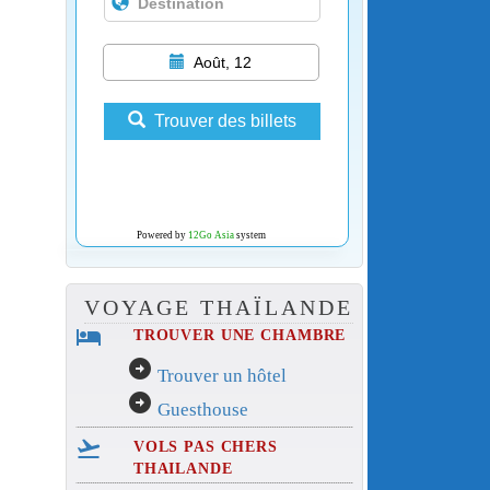
Août, 12
Trouver des billets
Powered by
12Go Asia
system
VOYAGE THAÏLANDE
hotel
TROUVER UNE CHAMBRE
arrow_circle_right
Trouver un hôtel
arrow_circle_right
Guesthouse
flight_takeoff
VOLS PAS CHERS
THAILANDE