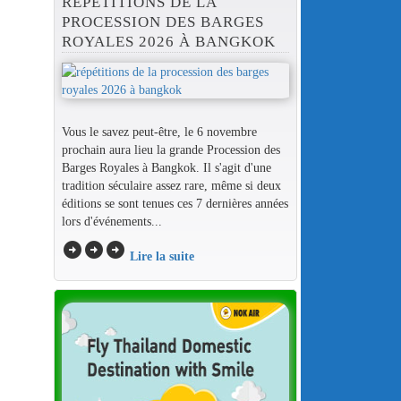
RÉPÉTITIONS DE LA
PROCESSION DES BARGES
ROYALES 2026 À BANGKOK
Vous le savez peut-être, le 6 novembre
prochain aura lieu la grande Procession des
Barges Royales à Bangkok. Il s'agit d'une
tradition séculaire assez rare, même si deux
éditions se sont tenues ces 7 dernières années
lors d'événements...
arrow_circle_right
arrow_circle_right
arrow_circle_right
Lire la suite