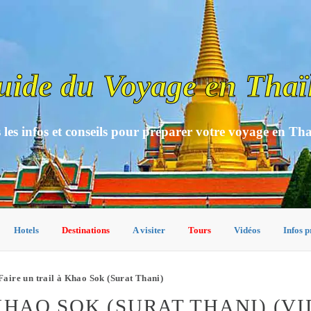
uide du Voyage en Thaï
 les infos et conseils pour préparer votre voyage en Th
Hotels
Destinations
A visiter
Tours
Vidéos
Infos p
Faire un trail à Khao Sok (Surat Thani)
KHAO SOK (SURAT THANI) (VI