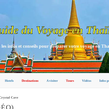
uide du Voyage en Thaï
 les infos et conseils pour préparer votre voyage en Th
Hotels
Destinations
A visiter
Tours
Vidéos
Infos p
Crystal Cave
DÉO)