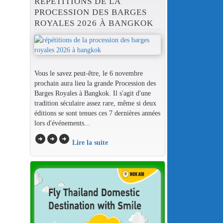
RÉPÉTITIONS DE LA
PROCESSION DES BARGES
ROYALES 2026 À BANGKOK
Vous le savez peut-être, le 6 novembre
prochain aura lieu la grande Procession des
Barges Royales à Bangkok. Il s'agit d'une
tradition séculaire assez rare, même si deux
éditions se sont tenues ces 7 dernières années
lors d'événements...
arrow_circle_right
arrow_circle_right
arrow_circle_right
Lire la suite