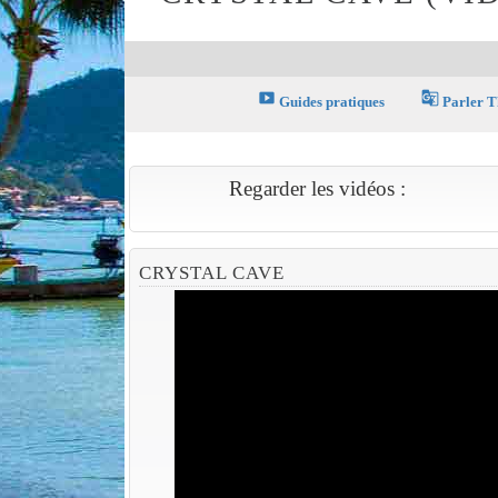
smart_display
g_translate
Guides pratiques
Parler T
Regarder les vidéos :
CRYSTAL CAVE