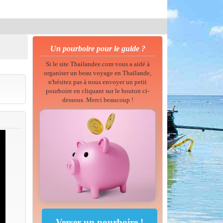
Un pourboire pour le guide ?
Si le site Thailandee.com vous a aidé à
organiser un beau voyage en Thaïlande,
n'hésitez pas à nous envoyer un petit
pourboire en cliquant sur le bouton ci-
dessous. Merci beaucoup !