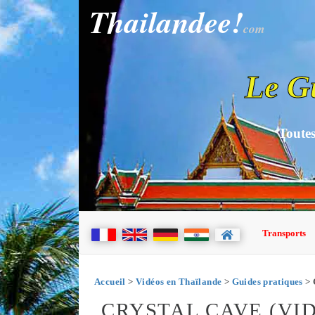
Thailandee!
com
Le G
Toutes
Transports
Accueil
>
Vidéos en Thaïlande
>
Guides pratiques
> 
CRYSTAL CAVE (VI