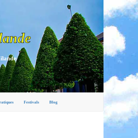
lande
aïlande
ratiques
Festivals
Blog