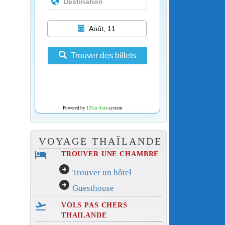
Août, 11
Trouver des billets
Powered by
12Go Asia
system
VOYAGE THAÏLANDE
hotel
TROUVER UNE CHAMBRE
arrow_circle_right
Trouver un hôtel
arrow_circle_right
Guesthouse
flight_takeoff
VOLS PAS CHERS
THAILANDE