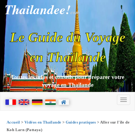
Thailandee!
com
Le Guide du Voyage
en Thaïlande
Toutes les infos et conseils pour préparer votre
voyage en Thaïlande
Accueil
>
Vidéos en Thaïlande
>
Guides pratiques
> Aller sur l'île de
Koh Larn (Pattaya)