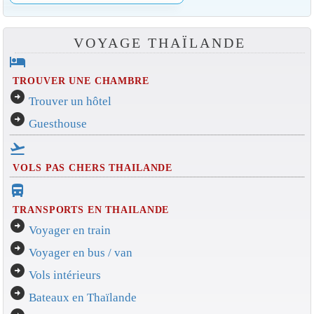
VOYAGE THAÏLANDE
hotel
TROUVER UNE CHAMBRE
arrow_circle_right
Trouver un hôtel
arrow_circle_right
Guesthouse
flight_takeoff
VOLS PAS CHERS THAILANDE
directions_bus_filled
TRANSPORTS EN THAILANDE
arrow_circle_right
Voyager en train
arrow_circle_right
Voyager en bus / van
arrow_circle_right
Vols intérieurs
arrow_circle_right
Bateaux en Thaïlande