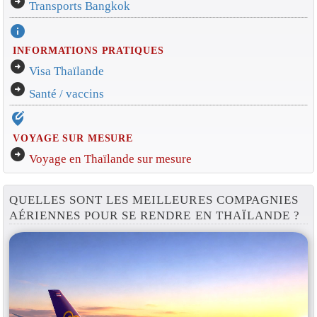
arrow_circle_right
Transports Bangkok
info
INFORMATIONS PRATIQUES
arrow_circle_right
Visa Thaïlande
arrow_circle_right
Santé / vaccins
edit_location_alt
VOYAGE SUR MESURE
arrow_circle_right
Voyage en Thaïlande sur mesure
QUELLES SONT LES MEILLEURES COMPAGNIES
AÉRIENNES POUR SE RENDRE EN THAÏLANDE ?