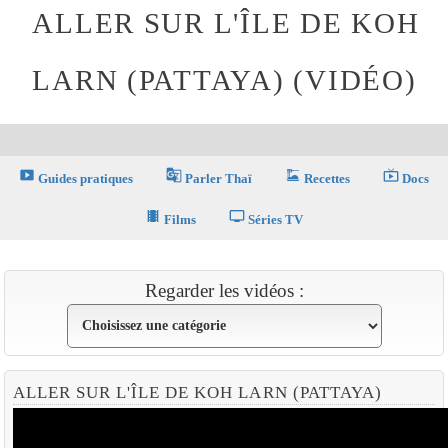
ALLER SUR L'ÎLE DE KOH
LARN (PATTAYA) (VIDÉO)
smart_display
g_translate
dinner_dining
live_tv
Guides pratiques
Parler Thaï
Recettes
Docs
theaters
tv
Films
Séries TV
Regarder les vidéos :
ALLER SUR L'ÎLE DE KOH LARN (PATTAYA)