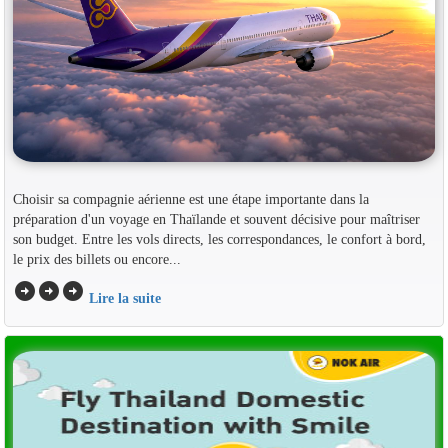
Choisir sa compagnie aérienne est une étape importante dans la
préparation d'un voyage en Thaïlande et souvent décisive pour maîtriser
son budget. Entre les vols directs, les correspondances, le confort à bord,
le prix des billets ou encore...
arrow_circle_right
arrow_circle_right
arrow_circle_right
Lire la suite