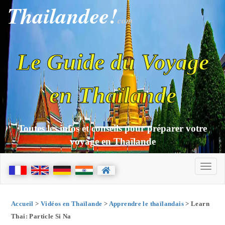
Thailandee!
com
Le Guide du Voyage
en Thaïlande
Toutes les infos et conseils pour préparer votre
voyage en Thaïlande
Accueil
>
Vidéos en Thaïlande
>
Apprendre le thaïlandais
> Learn
Thai: Particle Si Na