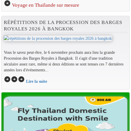
arrow_circle_right
Voyage en Thaïlande sur mesure
RÉPÉTITIONS DE LA PROCESSION DES BARGES
ROYALES 2026 À BANGKOK
Vous le savez peut-être, le 6 novembre prochain aura lieu la grande
Procession des Barges Royales à Bangkok. Il s'agit d'une tradition
séculaire assez rare, même si deux éditions se sont tenues ces 7 dernières
années lors d'événements...
arrow_circle_right
arrow_circle_right
arrow_circle_right
Lire la suite