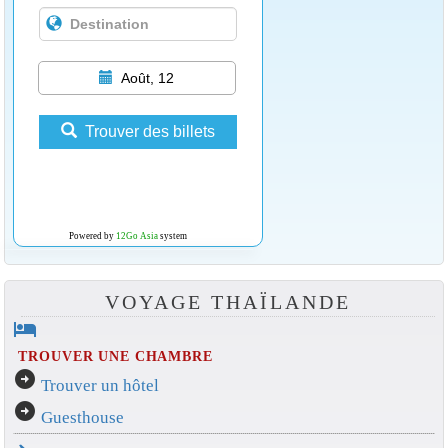
Août, 12
Trouver des billets
Powered by
12Go Asia
system
VOYAGE THAÏLANDE
hotel
TROUVER UNE CHAMBRE
arrow_circle_right
Trouver un hôtel
arrow_circle_right
Guesthouse