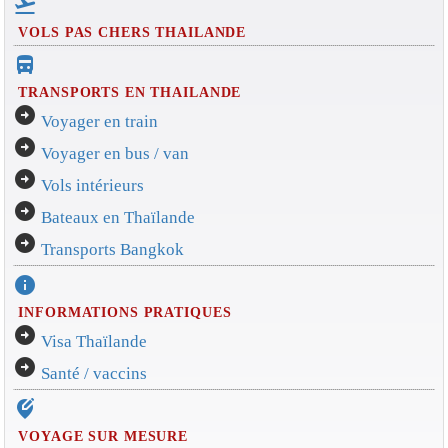
flight_takeoff
VOLS PAS CHERS THAILANDE
directions_bus_filled
TRANSPORTS EN THAILANDE
arrow_circle_right
Voyager en train
arrow_circle_right
Voyager en bus / van
arrow_circle_right
Vols intérieurs
arrow_circle_right
Bateaux en Thaïlande
arrow_circle_right
Transports Bangkok
info
INFORMATIONS PRATIQUES
arrow_circle_right
Visa Thaïlande
arrow_circle_right
Santé / vaccins
edit_location_alt
VOYAGE SUR MESURE