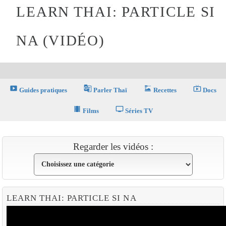
LEARN THAI: PARTICLE SI
NA (VIDÉO)
smart_display
g_translate
dinner_dining
live_tv
Guides pratiques
Parler Thaï
Recettes
Docs
theaters
tv
Films
Séries TV
Regarder les vidéos :
LEARN THAI: PARTICLE SI NA