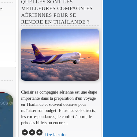
QUELLES SONT LES
MEILLEURES COMPAGNIES
en
AÉRIENNES POUR SE
RENDRE EN THAÏLANDE ?
Choisir sa compagnie aérienne est une étape
importante dans la préparation d'un voyage
en Thaïlande et souvent décisive pour
maîtriser son budget. Entre les vols directs,
les correspondances, le confort à bord, le
prix des billets ou encore...
arrow_circle_right
arrow_circle_right
arrow_circle_right
Lire la suite