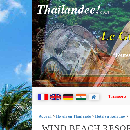
Thailandee!
com
Le G
Toutes
Transports
Accueil
>
Hôtels en Thaïlande
>
Hôtels à Koh Tao
> 
WIND BEACH RESOR