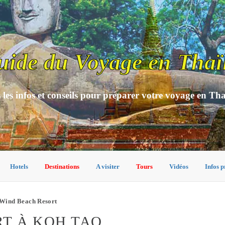
uide du Voyage en Thaï
 les infos et conseils pour préparer votre voyage en Th
Hotels
Destinations
A visiter
Tours
Vidéos
Infos p
Wind Beach Resort
T À KOH TAO