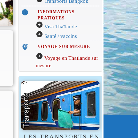
Transports Bangkok
info
INFORMATIONS
PRATIQUES
arrow_circle_right
Visa Thaïlande
arrow_circle_right
Santé / vaccins
edit_location_alt
VOYAGE SUR MESURE
arrow_circle_right
Voyage en Thaïlande sur
mesure
LES TRANSPORTS EN