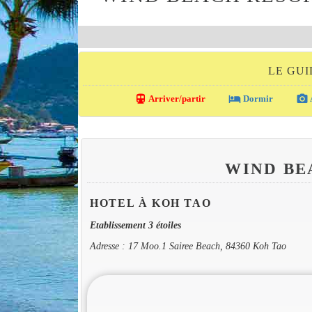
LE GUI
directions_transit
local_hotel
photo_camera
Arriver/partir
Dormir
WIND BE
HOTEL À KOH TAO
Etablissement 3 étoiles
Adresse : 17 Moo.1 Sairee Beach, 84360 Koh Tao