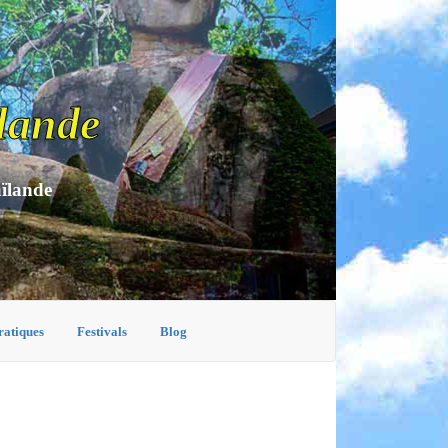
lande
aïlande
ratiques
Festivals
Blog