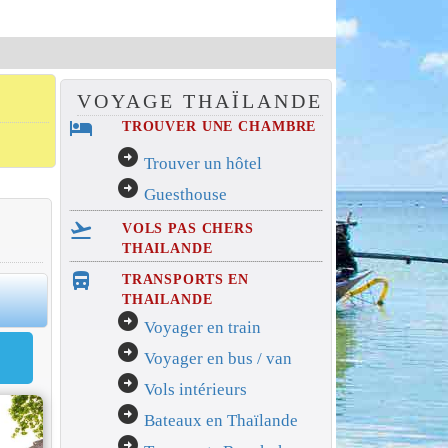
VOYAGE THAÏLANDE
hotel
TROUVER UNE CHAMBRE
arrow_circle_right
Trouver un hôtel
arrow_circle_right
Guesthouse
flight_takeoff
VOLS PAS CHERS
THAILANDE
directions_bus_filled
TRANSPORTS EN
0
THAILANDE
arrow_circle_right
Voyager en train
arrow_circle_right
Voyager en bus / van
arrow_circle_right
Vols intérieurs
arrow_circle_right
Bateaux en Thaïlande
arrow_circle_right