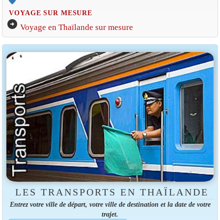
VOYAGE SUR MESURE
arrow_circle_right
Voyage en Thaïlande sur mesure
LES TRANSPORTS EN THAÏLANDE
Entrez votre ville de départ, votre ville de destination et la date de votre
trajet.