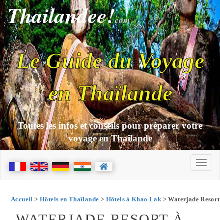
Thailandee!
com
Le Guide du Voyage
en Thaïlande
Toutes les infos et conseils pour préparer votre
voyage en Thaïlande
Accueil
>
Hôtels en Thaïlande
>
Hôtels à Khao Lak
> Waterjade Resort
WATERJADE RESORT À