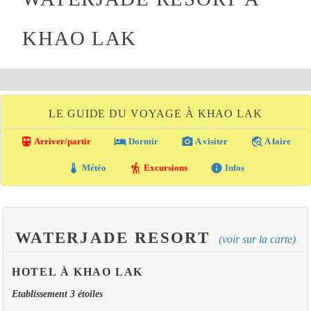
KHAO LAK
LE GUIDE DU VOYAGE À KHAO LAK
directions_transit
local_hotel
photo_camera
travel_explore
Arriver/partir
Dormir
A visiter
A faire
thermostat
hiking
info
Météo
Excursions
Infos
WATERJADE RESORT
(voir sur la carte)
HOTEL À KHAO LAK
Etablissement 3 étoiles