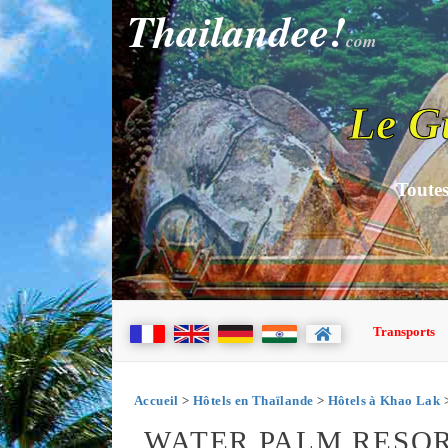
Thailandee!
com
Le G
Toutes
Transports
Accueil
>
Hôtels en Thaïlande
>
Hôtels à Khao Lak
>
WATER PALM RESO