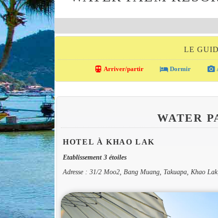
LE GUI
directions_transit
local_hotel
photo_camera
Arriver/partir
Dormir
WATER P
HOTEL À KHAO LAK
Etablissement 3 étoiles
Adresse : 31/2 Moo2, Bang Muang, Takuapa, Khao Lak