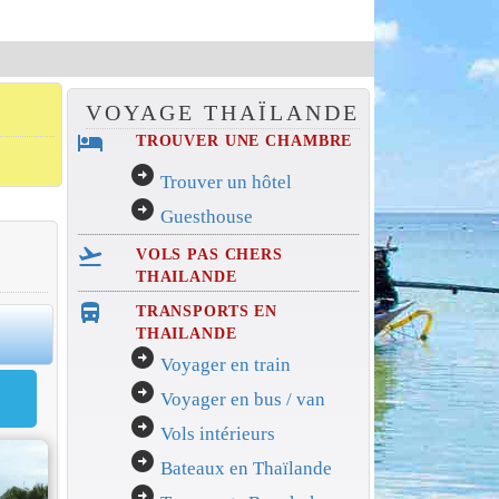
VOYAGE THAÏLANDE
hotel
TROUVER UNE CHAMBRE
arrow_circle_right
Trouver un hôtel
arrow_circle_right
Guesthouse
flight_takeoff
VOLS PAS CHERS
THAILANDE
directions_bus_filled
TRANSPORTS EN
0
THAILANDE
arrow_circle_right
Voyager en train
arrow_circle_right
Voyager en bus / van
arrow_circle_right
Vols intérieurs
arrow_circle_right
Bateaux en Thaïlande
arrow_circle_right