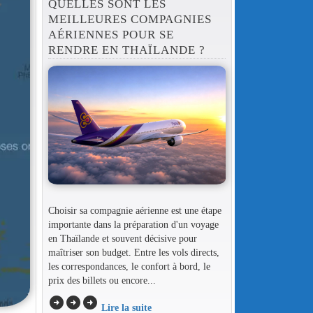
QUELLES SONT LES
MEILLEURES COMPAGNIES
AÉRIENNES POUR SE
RENDRE EN THAÏLANDE ?
Choisir sa compagnie aérienne est une étape
importante dans la préparation d'un voyage
en Thaïlande et souvent décisive pour
maîtriser son budget. Entre les vols directs,
les correspondances, le confort à bord, le
prix des billets ou encore...
arrow_circle_right
arrow_circle_right
arrow_circle_right
Lire la suite