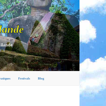
lande
aïlande
ratiques
Festivals
Blog