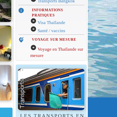
Transports Bangkok
info
INFORMATIONS
PRATIQUES
arrow_circle_right
Visa Thaïlande
arrow_circle_right
Santé / vaccins
edit_location_alt
VOYAGE SUR MESURE
arrow_circle_right
Voyage en Thaïlande sur
mesure
LES TRANSPORTS EN