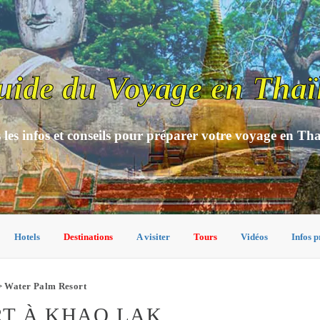
uide du Voyage en Thaï
 les infos et conseils pour préparer votre voyage en Th
Hotels
Destinations
A visiter
Tours
Vidéos
Infos p
 Water Palm Resort
RT À KHAO LAK