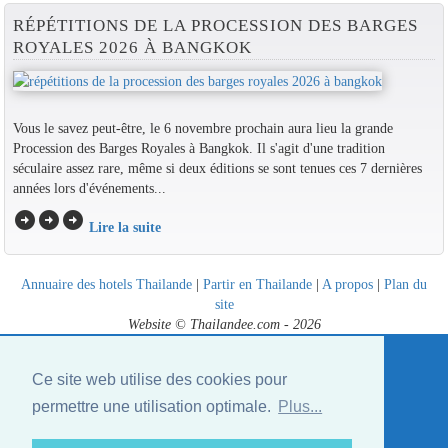
RÉPÉTITIONS DE LA PROCESSION DES BARGES
ROYALES 2026 À BANGKOK
Vous le savez peut-être, le 6 novembre prochain aura lieu la grande
Procession des Barges Royales à Bangkok. Il s'agit d'une tradition
séculaire assez rare, même si deux éditions se sont tenues ces 7 dernières
années lors d'événements...
arrow_circle_right
arrow_circle_right
arrow_circle_right
Lire la suite
Annuaire des hotels Thailande
|
Partir en Thailande
|
A propos
|
Plan du
site
Website © Thailandee.com - 2026
Ce site web utilise des cookies pour
permettre une utilisation optimale.
Plus...