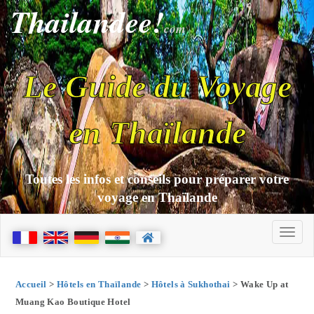
Thailandee!
com
Le Guide du Voyage
en Thaïlande
Toutes les infos et conseils pour préparer votre
voyage en Thaïlande
Accueil
>
Hôtels en Thaïlande
>
Hôtels à Sukhothai
> Wake Up at
Muang Kao Boutique Hotel