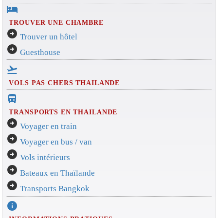
hotel
TROUVER UNE CHAMBRE
arrow_circle_right
Trouver un hôtel
arrow_circle_right
Guesthouse
flight_takeoff
VOLS PAS CHERS THAILANDE
directions_bus_filled
TRANSPORTS EN THAILANDE
arrow_circle_right
Voyager en train
arrow_circle_right
Voyager en bus / van
arrow_circle_right
Vols intérieurs
arrow_circle_right
Bateaux en Thaïlande
arrow_circle_right
Transports Bangkok
info