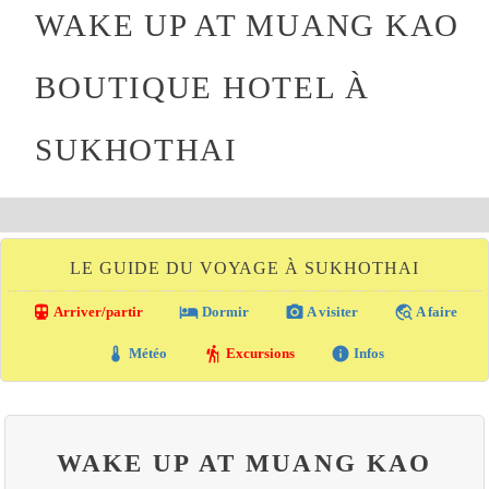
WAKE UP AT MUANG KAO
BOUTIQUE HOTEL À
SUKHOTHAI
LE GUIDE DU VOYAGE À SUKHOTHAI
directions_transit
local_hotel
photo_camera
travel_explore
Arriver/partir
Dormir
A visiter
A faire
thermostat
hiking
info
Météo
Excursions
Infos
WAKE UP AT MUANG KAO