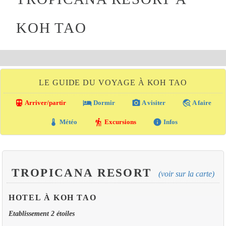
KOH TAO
LE GUIDE DU VOYAGE À KOH TAO
directions_transit
local_hotel
photo_camera
travel_explore
Arriver/partir
Dormir
A visiter
A faire
thermostat
hiking
info
Météo
Excursions
Infos
TROPICANA RESORT
(voir sur la carte)
HOTEL À KOH TAO
Etablissement 2 étoiles