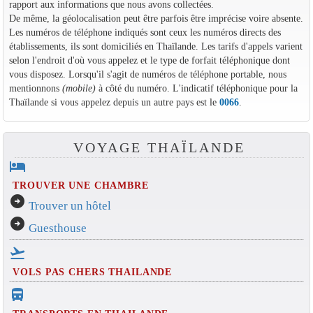
rapport aux informations que nous avons collectées.
De même, la géolocalisation peut être parfois être imprécise voire absente.
Les numéros de téléphone indiqués sont ceux les numéros directs des
établissements, ils sont domiciliés en Thaïlande. Les tarifs d'appels varient
selon l'endroit d'où vous appelez et le type de forfait téléphonique dont
vous disposez. Lorsqu'il s'agit de numéros de téléphone portable, nous
mentionnons
(mobile)
à côté du numéro. L'indicatif téléphonique pour la
Thaïlande si vous appelez depuis un autre pays est le
0066
.
VOYAGE THAÏLANDE
hotel
TROUVER UNE CHAMBRE
arrow_circle_right
Trouver un hôtel
arrow_circle_right
Guesthouse
flight_takeoff
VOLS PAS CHERS THAILANDE
directions_bus_filled