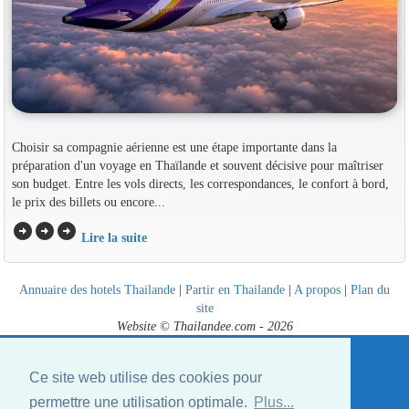
Choisir sa compagnie aérienne est une étape importante dans la
préparation d'un voyage en Thaïlande et souvent décisive pour maîtriser
son budget. Entre les vols directs, les correspondances, le confort à bord,
le prix des billets ou encore...
arrow_circle_right
arrow_circle_right
arrow_circle_right
Lire la suite
Annuaire des hotels Thailande
|
Partir en Thailande
|
A propos
|
Plan du
site
Website © Thailandee.com - 2026
Ce site web utilise des cookies pour
permettre une utilisation optimale.
Plus...