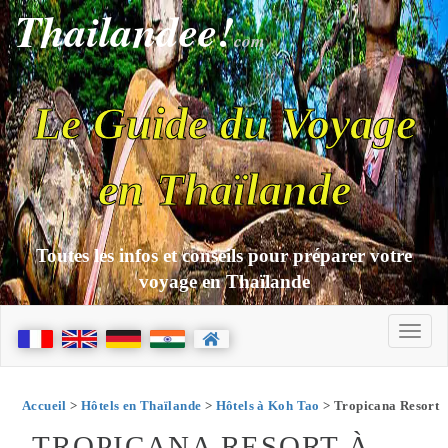
Thailandee!
com
Le Guide du Voyage
en Thaïlande
Toutes les infos et conseils pour préparer votre
voyage en Thaïlande
Accueil
>
Hôtels en Thaïlande
>
Hôtels à Koh Tao
> Tropicana Resort
TROPICANA RESORT À