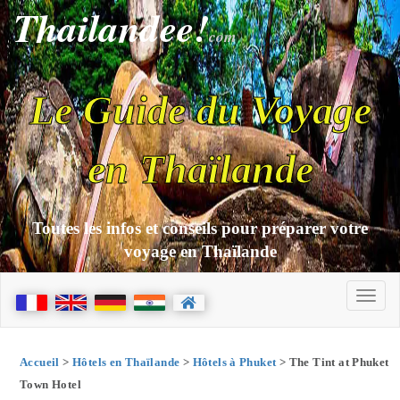
Thailandee!
com
Le Guide du Voyage
en Thaïlande
Toutes les infos et conseils pour préparer votre
voyage en Thaïlande
Accueil
>
Hôtels en Thaïlande
>
Hôtels à Phuket
> The Tint at Phuket
Town Hotel