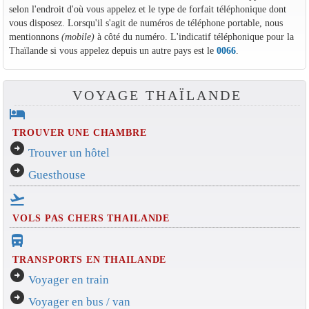
selon l'endroit d'où vous appelez et le type de forfait téléphonique dont
vous disposez. Lorsqu'il s'agit de numéros de téléphone portable, nous
mentionnons
(mobile)
à côté du numéro. L'indicatif téléphonique pour la
Thaïlande si vous appelez depuis un autre pays est le
0066
.
VOYAGE THAÏLANDE
hotel
TROUVER UNE CHAMBRE
arrow_circle_right
Trouver un hôtel
arrow_circle_right
Guesthouse
flight_takeoff
VOLS PAS CHERS THAILANDE
directions_bus_filled
TRANSPORTS EN THAILANDE
arrow_circle_right
Voyager en train
arrow_circle_right
Voyager en bus / van