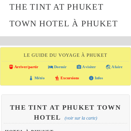
THE TINT AT PHUKET
TOWN HOTEL À PHUKET
LE GUIDE DU VOYAGE À PHUKET
directions_transit
local_hotel
photo_camera
travel_explore
Arriver/partir
Dormir
A visiter
A faire
thermostat
hiking
info
Météo
Excursions
Infos
THE TINT AT PHUKET TOWN
HOTEL
(voir sur la carte)