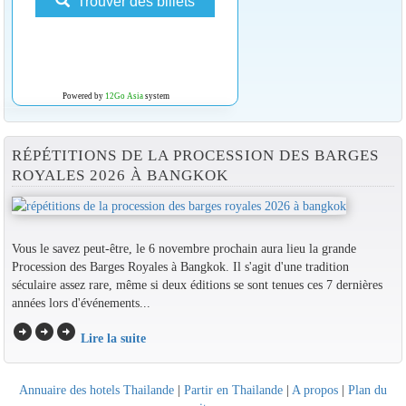
Trouver des billets
Powered by
12Go Asia
system
RÉPÉTITIONS DE LA PROCESSION DES BARGES
ROYALES 2026 À BANGKOK
Vous le savez peut-être, le 6 novembre prochain aura lieu la grande
Procession des Barges Royales à Bangkok. Il s'agit d'une tradition
séculaire assez rare, même si deux éditions se sont tenues ces 7 dernières
années lors d'événements...
arrow_circle_right
arrow_circle_right
arrow_circle_right
Lire la suite
Annuaire des hotels Thailande
|
Partir en Thailande
|
A propos
|
Plan du