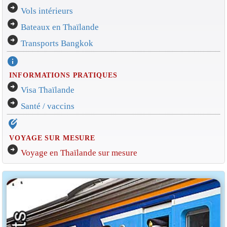
arrow_circle_right
Vols intérieurs
arrow_circle_right
Bateaux en Thaïlande
arrow_circle_right
Transports Bangkok
info
INFORMATIONS PRATIQUES
arrow_circle_right
Visa Thaïlande
arrow_circle_right
Santé / vaccins
edit_location_alt
VOYAGE SUR MESURE
arrow_circle_right
Voyage en Thaïlande sur mesure