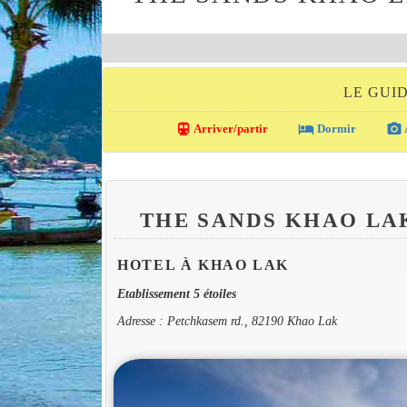
LE GUI
directions_transit
local_hotel
photo_camera
Arriver/partir
Dormir
THE SANDS KHAO LA
HOTEL À KHAO LAK
Etablissement 5 étoiles
Adresse : Petchkasem rd., 82190 Khao Lak