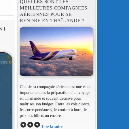
QUELLES SONT LES
MEILLEURES COMPAGNIES
AÉRIENNES POUR SE
RENDRE EN THAÏLANDE ?
NI
Choisir sa compagnie aérienne est une étape
importante dans la préparation d'un voyage
en Thaïlande et souvent décisive pour
maîtriser son budget. Entre les vols directs,
les correspondances, le confort à bord, le
prix des billets ou encore...
arrow_circle_right
arrow_circle_right
arrow_circle_right
Lire la suite