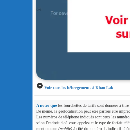
arrow_circle_right
Voir tous les hébergements à Khao Lak
A noter que
les fourchettes de tarifs sont données à titr
De même, la géolocalisation peut être parfois être impréc
Les numéros de téléphone indiqués sont ceux les numéros d
selon l'endroit d'où vous appelez et le type de forfait té
mentionnons
(mobile)
à côté du numéro. L'indicatif télé