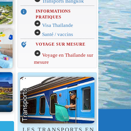
Transports Bangkok
info
INFORMATIONS
PRATIQUES
arrow_circle_right
Visa Thaïlande
arrow_circle_right
Santé / vaccins
edit_location_alt
VOYAGE SUR MESURE
arrow_circle_right
Voyage en Thaïlande sur
mesure
LES TRANSPORTS EN