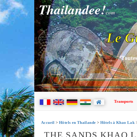
Thailandee!
com
Le G
Toutes
Transports
Accueil
>
Hôtels en Thaïlande
>
Hôtels à Khao Lak
>
THE SANDS KHAO L