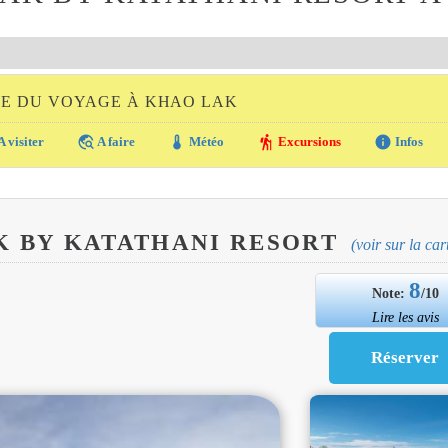
DE DU VOYAGE À KHAO LAK
travel_explore
thermostat
hiking
info
A visiter
A faire
Météo
Excursions
Infos
K BY KATATHANI RESORT
(voir sur la car
8
Note:
/10
Lire les avis