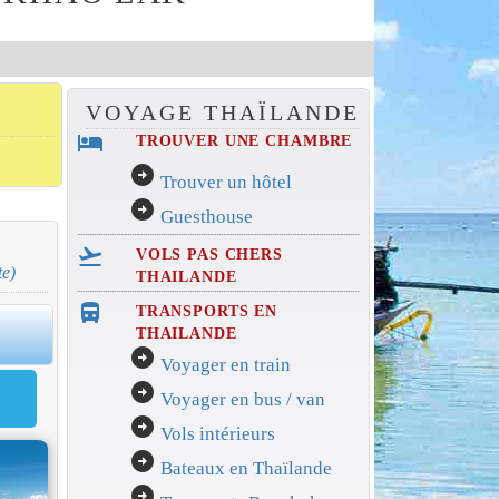
VOYAGE THAÏLANDE
hotel
TROUVER UNE CHAMBRE
arrow_circle_right
Trouver un hôtel
arrow_circle_right
Guesthouse
flight_takeoff
VOLS PAS CHERS
te)
THAILANDE
directions_bus_filled
TRANSPORTS EN
THAILANDE
arrow_circle_right
Voyager en train
arrow_circle_right
Voyager en bus / van
arrow_circle_right
Vols intérieurs
arrow_circle_right
Bateaux en Thaïlande
arrow_circle_right