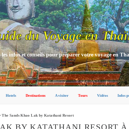
uide du Voyage en Thaï
 les infos et conseils pour préparer votre voyage en Th
Hotels
Destinations
A visiter
Tours
Vidéos
Infos p
 The Sands Khao Lak by Katathani Resort
AK BY KATATHANI RESORT À