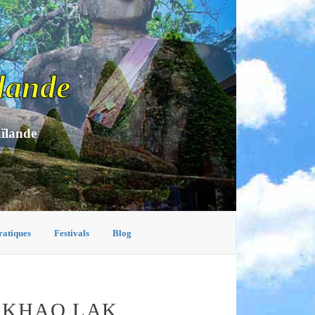
lande
aïlande
ratiques
Festivals
Blog
 KHAO LAK