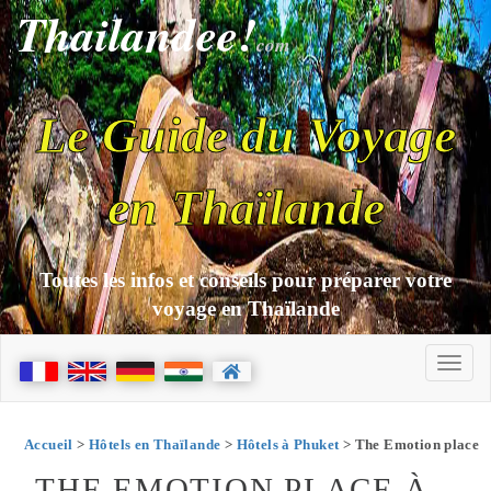
Thailandee!
com
Le Guide du Voyage
en Thaïlande
Toutes les infos et conseils pour préparer votre
voyage en Thaïlande
Accueil
>
Hôtels en Thaïlande
>
Hôtels à Phuket
> The Emotion place
THE EMOTION PLACE À