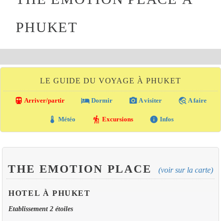
PHUKET
LE GUIDE DU VOYAGE À PHUKET
directions_transit
local_hotel
photo_camera
travel_explore
Arriver/partir
Dormir
A visiter
A faire
thermostat
hiking
info
Météo
Excursions
Infos
THE EMOTION PLACE
(voir sur la carte)
HOTEL À PHUKET
Etablissement 2 étoiles