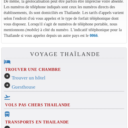
De même, la géolocalisation peut être parfois être imprécise voire absente.
Les numéros de téléphone indiqués sont ceux les numéros directs des
établissements, ils sont domiciliés en Thaïlande. Les tarifs d'appels varient
selon l'endroit d'où vous appelez et le type de forfait téléphonique dont
vous disposez. Lorsqu'il s'agit de numéros de téléphone portable, nous
mentionnons
(mobile)
à côté du numéro. L'indicatif téléphonique pour la
Thaïlande si vous appelez depuis un autre pays est le
0066
.
VOYAGE THAÏLANDE
hotel
TROUVER UNE CHAMBRE
arrow_circle_right
Trouver un hôtel
arrow_circle_right
Guesthouse
flight_takeoff
VOLS PAS CHERS THAILANDE
directions_bus_filled
TRANSPORTS EN THAILANDE