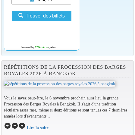
Trouver des billets
Powered by
12Go Asia
system
RÉPÉTITIONS DE LA PROCESSION DES BARGES
ROYALES 2026 À BANGKOK
Vous le savez peut-être, le 6 novembre prochain aura lieu la grande
Procession des Barges Royales à Bangkok. Il s'agit d'une tradition
séculaire assez rare, même si deux éditions se sont tenues ces 7 dernières
années lors d'événements...
arrow_circle_right
arrow_circle_right
arrow_circle_right
Lire la suite