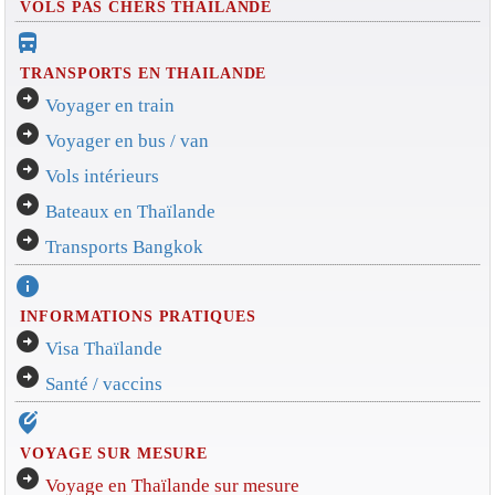
VOLS PAS CHERS THAILANDE
directions_bus_filled
TRANSPORTS EN THAILANDE
arrow_circle_right
Voyager en train
arrow_circle_right
Voyager en bus / van
arrow_circle_right
Vols intérieurs
arrow_circle_right
Bateaux en Thaïlande
arrow_circle_right
Transports Bangkok
info
INFORMATIONS PRATIQUES
arrow_circle_right
Visa Thaïlande
arrow_circle_right
Santé / vaccins
edit_location_alt
VOYAGE SUR MESURE
arrow_circle_right
Voyage en Thaïlande sur mesure