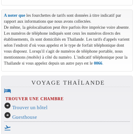
A noter que
les fourchettes de tarifs sont données à titre indicatif par
rapport aux informations que nous avons collectées.
De même, la géolocalisation peut être parfois être imprécise voire absente.
Les numéros de téléphone indiqués sont ceux les numéros directs des
établissements, ils sont domiciliés en Thaïlande. Les tarifs d'appels varient
selon l'endroit d'où vous appelez et le type de forfait téléphonique dont
vous disposez. Lorsqu'il s'agit de numéros de téléphone portable, nous
mentionnons
(mobile)
à côté du numéro. L'indicatif téléphonique pour la
Thaïlande si vous appelez depuis un autre pays est le
0066
.
VOYAGE THAÏLANDE
hotel
TROUVER UNE CHAMBRE
arrow_circle_right
Trouver un hôtel
arrow_circle_right
Guesthouse
flight_takeoff