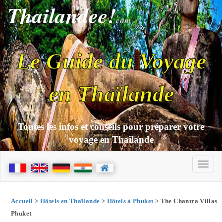
Thailandee!
com
Le Guide du Voyage
en Thaïlande
Toutes les infos et conseils pour préparer votre
voyage en Thaïlande
Accueil
>
Hôtels en Thaïlande
>
Hôtels à Phuket
> The Chantra Villas
Phuket