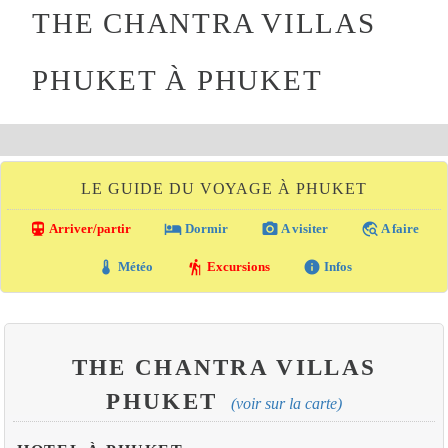
THE CHANTRA VILLAS
PHUKET À PHUKET
LE GUIDE DU VOYAGE À PHUKET
directions_transit
local_hotel
photo_camera
travel_explore
Arriver/partir
Dormir
A visiter
A faire
thermostat
hiking
info
Météo
Excursions
Infos
THE CHANTRA VILLAS
PHUKET
(voir sur la carte)