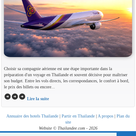
Choisir sa compagnie aérienne est une étape importante dans la
préparation d'un voyage en Thaïlande et souvent décisive pour maîtriser
son budget. Entre les vols directs, les correspondances, le confort à bord,
le prix des billets ou encore...
arrow_circle_right
arrow_circle_right
arrow_circle_right
Lire la suite
Annuaire des hotels Thailande
|
Partir en Thailande
|
A propos
|
Plan du
site
Website © Thailandee.com - 2026