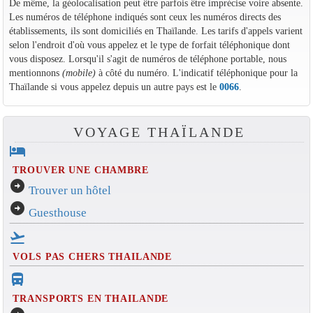
De même, la géolocalisation peut être parfois être imprécise voire absente.
Les numéros de téléphone indiqués sont ceux les numéros directs des
établissements, ils sont domiciliés en Thaïlande. Les tarifs d'appels varient
selon l'endroit d'où vous appelez et le type de forfait téléphonique dont
vous disposez. Lorsqu'il s'agit de numéros de téléphone portable, nous
mentionnons
(mobile)
à côté du numéro. L'indicatif téléphonique pour la
Thaïlande si vous appelez depuis un autre pays est le
0066
.
VOYAGE THAÏLANDE
hotel
TROUVER UNE CHAMBRE
arrow_circle_right
Trouver un hôtel
arrow_circle_right
Guesthouse
flight_takeoff
VOLS PAS CHERS THAILANDE
directions_bus_filled
TRANSPORTS EN THAILANDE