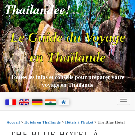
Thailandee!
com
Le Guide du Voyage
en Thaïlande
Toutes les infos et conseils pour préparer votre
voyage en Thaïlande
Accueil
>
Hôtels en Thaïlande
>
Hôtels à Phuket
> The Blue Hotel
THE BLUE HOTEL À