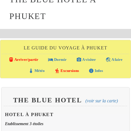
PHUKET
LE GUIDE DU VOYAGE À PHUKET
directions_transit
local_hotel
photo_camera
travel_explore
Arriver/partir
Dormir
A visiter
A faire
thermostat
hiking
info
Météo
Excursions
Infos
THE BLUE HOTEL
(voir sur la carte)
HOTEL À PHUKET
Etablissement 3 étoiles