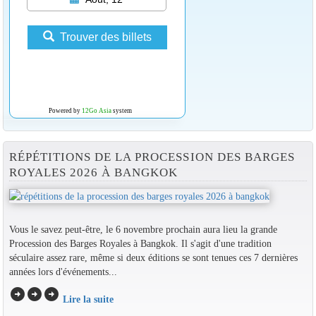
Trouver des billets
Powered by
12Go Asia
system
RÉPÉTITIONS DE LA PROCESSION DES BARGES
ROYALES 2026 À BANGKOK
Vous le savez peut-être, le 6 novembre prochain aura lieu la grande
Procession des Barges Royales à Bangkok. Il s'agit d'une tradition
séculaire assez rare, même si deux éditions se sont tenues ces 7 dernières
années lors d'événements...
arrow_circle_right
arrow_circle_right
arrow_circle_right
Lire la suite